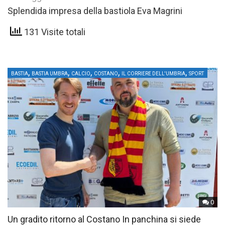
Splendida impresa della bastiola Eva Magrini
131 Visite totali
,
,
,
,
,
BASTIA
BASTIA UMBRA
CALCIO
COSTANO
IL CORRIERE DELL'UMBRIA
SPORT
0
Un gradito ritorno al Costano In panchina si siede