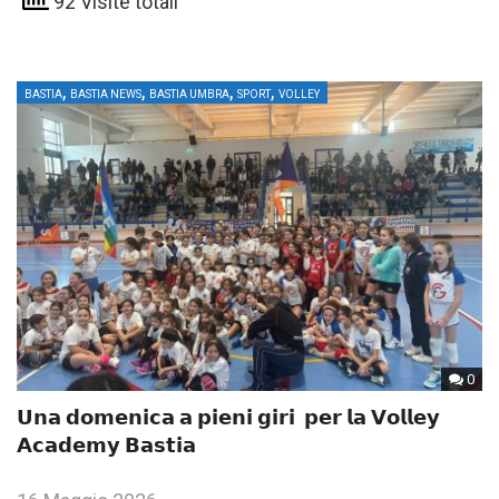
92 Visite totali
,
,
,
,
BASTIA
BASTIA NEWS
BASTIA UMBRA
SPORT
VOLLEY
0
𝗨𝗻𝗮 𝗱𝗼𝗺𝗲𝗻𝗶𝗰𝗮 𝗮 𝗽𝗶𝗲𝗻𝗶 𝗴𝗶𝗿𝗶 𝗽𝗲𝗿 𝗹𝗮 𝗩𝗼𝗹𝗹𝗲𝘆
𝗔𝗰𝗮𝗱𝗲𝗺𝘆 𝗕𝗮𝘀𝘁𝗶𝗮