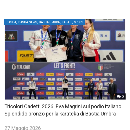
,
,
,
,
BASTIA
BASTIA NEWS
BASTIA UMBRA
KARATE
SPORT
0
Tricolori Cadetti 2026: Eva Magrini sul podio italiano
Splendido bronzo per la karateka di Bastia Umbra
27 Maggio 2026