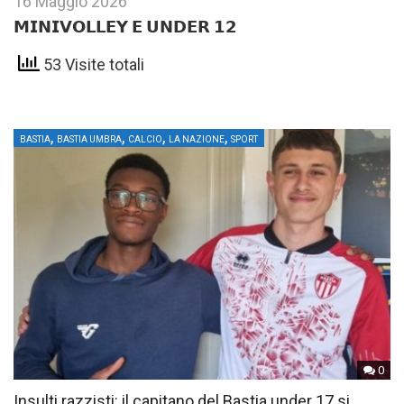
16 Maggio 2026
𝗠𝗜𝗡𝗜𝗩𝗢𝗟𝗟𝗘𝗬 𝗘 𝗨𝗡𝗗𝗘𝗥 𝟭𝟮
53 Visite totali
,
,
,
,
BASTIA
BASTIA UMBRA
CALCIO
LA NAZIONE
SPORT
0
Insulti razzisti: il capitano del Bastia under 17 si