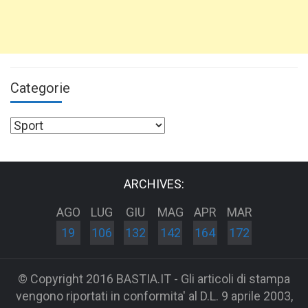
Categorie
Categorie
ARCHIVES:
AGO
LUG
GIU
MAG
APR
MAR
19
106
132
142
164
172
© Copyright 2016 BASTIA.IT - Gli articoli di stampa
vengono riportati in conformita' al D.L. 9 aprile 2003,