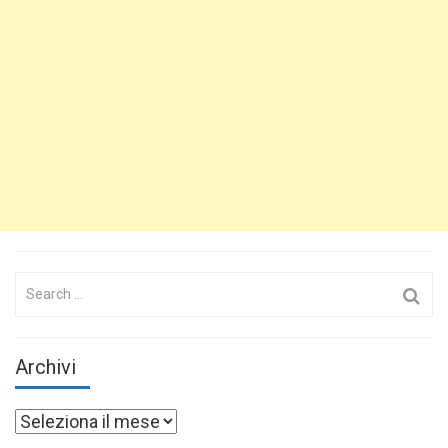
Search
for:
Archivi
Archivi