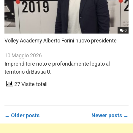
0
Volley Academy Alberto Forini nuovo presidente
10 Maggio 2026
Imprenditore noto e profondamente legato al
territorio di Bastia U.
27 Visite totali
Posts
←
Older posts
Newer posts
→
navigation