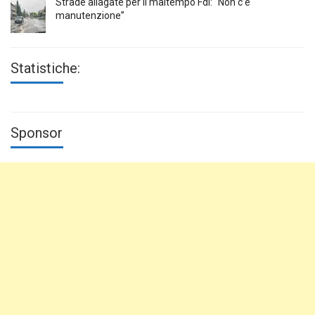
Strade allagate per il maltempo FdI: “Non c’è
manutenzione”
Statistiche:
Sponsor