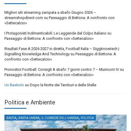
Migliori siti streaming zampata a sbafo Giugno 2026 –
streamshopdirect.com
su
Passaggio di Bettona: A confronto con
«Settecalcio»
I Protagonisti Indimenticabili: Le Leggende del Colpo Italiano
su
Passaggio di Bettona: A confronto con «Settecalcio»
Risultati Fase A 2026 2027 in diretta, Football Italia – Siggknowtech |
Signalling Knowledge And Technology
su
Passaggio di Bettona: A
confronto con «Settecalcio»
Pronostici Football: Consigli A sbafo 7 giorni contro 7 – Municorn IV
su
Passaggio di Bettona: A confronto con «Settecalcio»
Un Bastiolo
su
Dopo la Notte dei Tamburi e delle Stelle
Politica e Ambiente
,
,
,
BASTIA
BASTIA UMBRA
IL CORRIERE DELL'UMBRIA
POLITICA