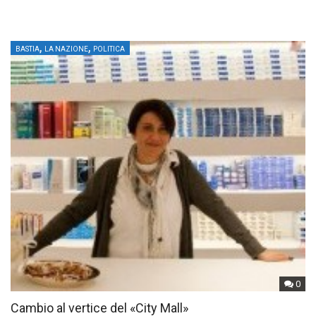
,
,
BASTIA
LA NAZIONE
POLITICA
0
Cambio al vertice del «City Mall»