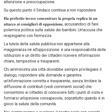
attenzione e preoccupazione.
Su questo punto il Sindaco continua a non rispondere.
𝐇𝐚 𝐩𝐫𝐞𝐟𝐞𝐫𝐢𝐭𝐨 𝐢𝐧𝐯𝐞𝐜𝐞 𝐜𝐨𝐧𝐜𝐞𝐧𝐭𝐫𝐚𝐫𝐞 𝐥𝐚 𝐩𝐫𝐨𝐩𝐫𝐢𝐚 𝐫𝐞𝐩𝐥𝐢𝐜𝐚 𝐢𝐧 𝐮𝐧
𝐚𝐭𝐭𝐚𝐜𝐜𝐨 𝐚𝐢 𝐜𝐨𝐧𝐬𝐢𝐠𝐥𝐢𝐞𝐫𝐢 𝐝𝐢 𝐨𝐩𝐩𝐨𝐬𝐢𝐳𝐢𝐨𝐧𝐞, accusandoci di fare
polemica politica sulla salute dei bambini. Un’accusa che
respingiamo con fermezza.
La tutela della salute pubblica non appartiene alla
maggioranza né all’opposizione: è una responsabilità delle
istituzioni e un diritto dei cittadini ricevere informazioni
chiare, tempestive e trasparenti.
Chi amministra una città dovrebbe sempre privilegiare il
dialogo, rispondere alle domande e garantire
un’informazione corretta e trasparente, senza limitare la
diffusione di contributi (vedi commenti social) che
consentono ai cittadini di conoscere tutti i punti di vista e
formarsi un’opinione consapevole, soprattutto quando è in
gioco la salute della comunità.