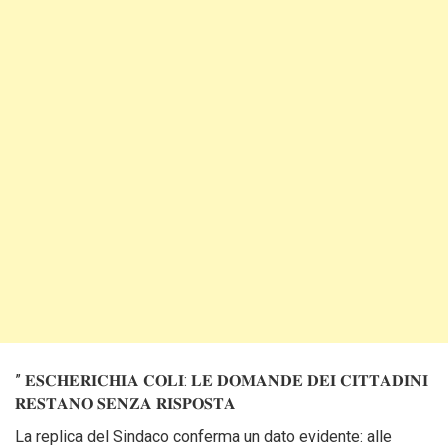
” 𝐄𝐒𝐂𝐇𝐄𝐑𝐈𝐂𝐇𝐈𝐀 𝐂𝐎𝐋𝐈: 𝐋𝐄 𝐃𝐎𝐌𝐀𝐍𝐃𝐄 𝐃𝐄𝐈 𝐂𝐈𝐓𝐓𝐀𝐃𝐈𝐍𝐈
𝐑𝐄𝐒𝐓𝐀𝐍𝐎 𝐒𝐄𝐍𝐙𝐀 𝐑𝐈𝐒𝐏𝐎𝐒𝐓𝐀
La replica del Sindaco conferma un dato evidente: alle