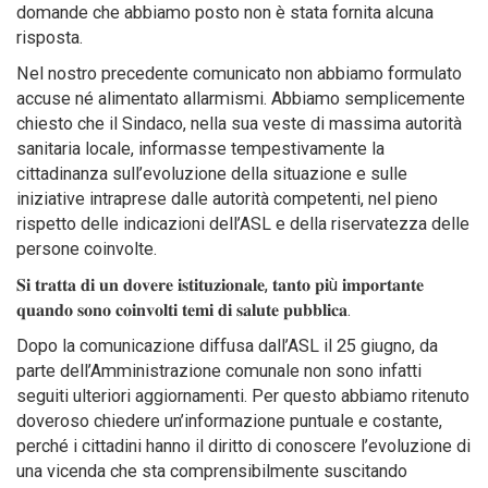
domande che abbiamo posto non è stata fornita alcuna
risposta.
Nel nostro precedente comunicato non abbiamo formulato
accuse né alimentato allarmismi. Abbiamo semplicemente
chiesto che il Sindaco, nella sua veste di massima autorità
sanitaria locale, informasse tempestivamente la
cittadinanza sull’evoluzione della situazione e sulle
iniziative intraprese dalle autorità competenti, nel pieno
rispetto delle indicazioni dell’ASL e della riservatezza delle
persone coinvolte.
𝐒𝐢 𝐭𝐫𝐚𝐭𝐭𝐚 𝐝𝐢 𝐮𝐧 𝐝𝐨𝐯𝐞𝐫𝐞 𝐢𝐬𝐭𝐢𝐭𝐮𝐳𝐢𝐨𝐧𝐚𝐥𝐞, 𝐭𝐚𝐧𝐭𝐨 𝐩𝐢ù 𝐢𝐦𝐩𝐨𝐫𝐭𝐚𝐧𝐭𝐞
𝐪𝐮𝐚𝐧𝐝𝐨 𝐬𝐨𝐧𝐨 𝐜𝐨𝐢𝐧𝐯𝐨𝐥𝐭𝐢 𝐭𝐞𝐦𝐢 𝐝𝐢 𝐬𝐚𝐥𝐮𝐭𝐞 𝐩𝐮𝐛𝐛𝐥𝐢𝐜𝐚.
Dopo la comunicazione diffusa dall’ASL il 25 giugno, da
parte dell’Amministrazione comunale non sono infatti
seguiti ulteriori aggiornamenti. Per questo abbiamo ritenuto
doveroso chiedere un’informazione puntuale e costante,
perché i cittadini hanno il diritto di conoscere l’evoluzione di
una vicenda che sta comprensibilmente suscitando