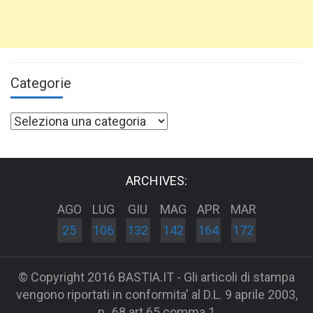
Categorie
Categorie
ARCHIVES:
AGO
LUG
GIU
MAG
APR
MAR
25
106
132
142
164
172
© Copyright 2016 BASTIA.IT - Gli articoli di stampa
vengono riportati in conformita' al D.L. 9 aprile 2003,
n_68 art 65 comma 1