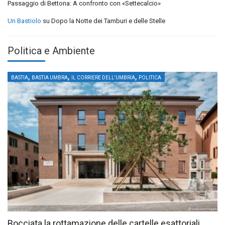
Passaggio di Bettona: A confronto con «Settecalcio»
Un Bastiolo
su
Dopo la Notte dei Tamburi e delle Stelle
Politica e Ambiente
,
,
,
BASTIA
BASTIA UMBRA
IL CORRIERE DELL'UMBRIA
POLITICA
Bocciata la rottamazione delle cartelle esattoriali