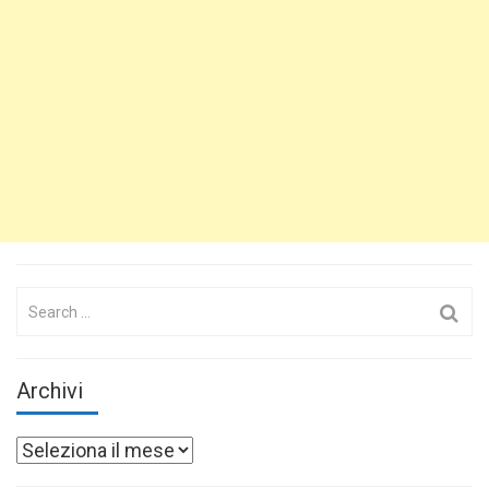
Search
for:
Archivi
Archivi