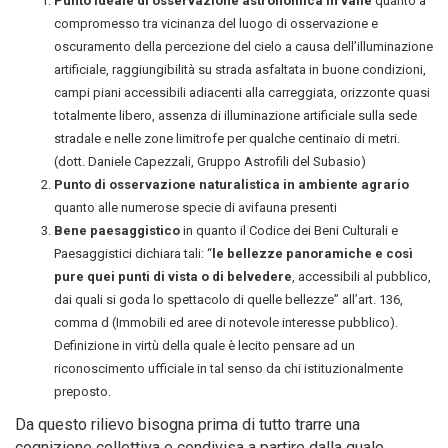
Punto ideale di osservazione astronomica in valle
quanto a
compromesso tra vicinanza del luogo di osservazione e
oscuramento della percezione del cielo a causa dell’illuminazione
artificiale, raggiungibilità su strada asfaltata in buone condizioni,
campi piani accessibili adiacenti alla carreggiata, orizzonte quasi
totalmente libero, assenza di illuminazione artificiale sulla sede
stradale e nelle zone limitrofe per qualche centinaio di metri.
(dott. Daniele Capezzali, Gruppo Astrofili del Subasio)
Punto di osservazione naturalistica in ambiente agrario
quanto alle numerose specie di avifauna presenti
Bene paesaggistico
in quanto il Codice dei Beni Culturali e
Paesaggistici dichiara tali: “
le bellezze panoramiche e così
pure quei punti di vista o di belvedere
, accessibili al pubblico,
dai quali si goda lo spettacolo di quelle bellezze” all’art. 136,
comma d (Immobili ed aree di notevole interesse pubblico).
Definizione in virtù della quale è lecito pensare ad un
riconoscimento ufficiale in tal senso da chi istituzionalmente
preposto.
Da questo rilievo bisogna prima di tutto trarre una
cognizione collettiva e condivisa a partire dalla quale