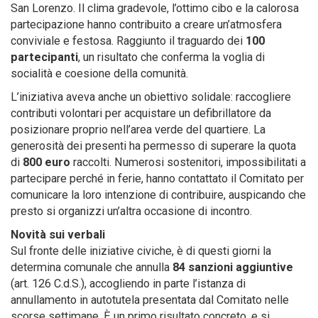
San Lorenzo. Il clima gradevole, l’ottimo cibo e la calorosa
partecipazione hanno contribuito a creare un’atmosfera
conviviale e festosa. Raggiunto il traguardo dei
100
partecipanti
, un risultato che conferma la voglia di
socialità e coesione della comunità.
L’iniziativa aveva anche un obiettivo solidale: raccogliere
contributi volontari per acquistare un defibrillatore da
posizionare proprio nell’area verde del quartiere. La
generosità dei presenti ha permesso di superare la quota
di
800 euro
raccolti. Numerosi sostenitori, impossibilitati a
partecipare perché in ferie, hanno contattato il Comitato per
comunicare la loro intenzione di contribuire, auspicando che
presto si organizzi un’altra occasione di incontro.
Novità sui verbali
Sul fronte delle iniziative civiche, è di questi giorni la
determina comunale che annulla
84 sanzioni aggiuntive
(art. 126 C.d.S.), accogliendo in parte l’istanza di
annullamento in autotutela presentata dal Comitato nelle
scorse settimane. È un primo risultato concreto, e si