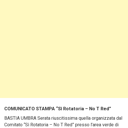
COMUNICATO STAMPA “Sì Rotatoria – No T Red”
BASTIA UMBRA Serata riuscitissima quella organizzata dal
Comitato “Sì Rotatoria – No T Red” presso l’area verde di