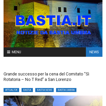
Skip
MENU
NEWS
to
content
Grande successo per la cena del Comitato “Sì
Rotatoria – No T Red” a San Lorenzo
ATTUALITA'
BASTIA
BASTIA NEWS
BASTIA UMBRA