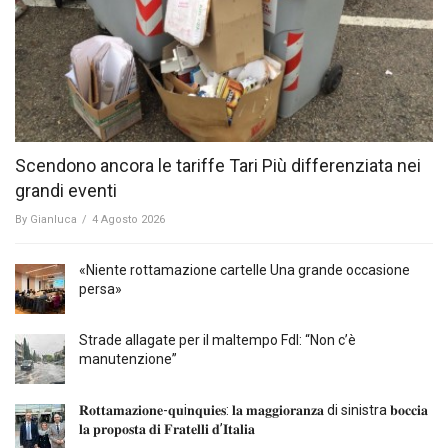
Scendono ancora le tariffe Tari Più differenziata nei
grandi eventi
By
Gianluca
/
4 Agosto 2026
«Niente rottamazione cartelle Una grande occasione
persa»
Strade allagate per il maltempo FdI: “Non c’è
manutenzione”
𝐑𝐨𝐭𝐭𝐚𝐦𝐚𝐳𝐢𝐨𝐧𝐞-𝐪𝐮i𝐧𝐪𝐮𝐢𝐞𝐬: 𝐥𝐚 𝐦𝐚𝐠𝐠𝐢𝐨𝐫𝐚𝐧𝐳𝐚 di sinistra 𝐛𝐨𝐜𝐜𝐢𝐚
𝐥𝐚 𝐩𝐫𝐨𝐩𝐨𝐬𝐭𝐚 𝐝𝐢 𝐅𝐫𝐚𝐭𝐞𝐥𝐥𝐢 𝐝’𝐈𝐭𝐚𝐥𝐢𝐚