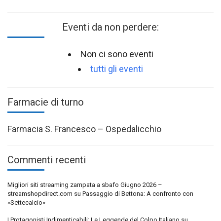
Eventi da non perdere:
Non ci sono eventi
tutti gli eventi
Farmacie di turno
Farmacia S. Francesco – Ospedalicchio
Commenti recenti
Migliori siti streaming zampata a sbafo Giugno 2026 –
streamshopdirect.com
su
Passaggio di Bettona: A confronto con
«Settecalcio»
I Protagonisti Indimenticabili: Le Leggende del Colpo Italiano
su