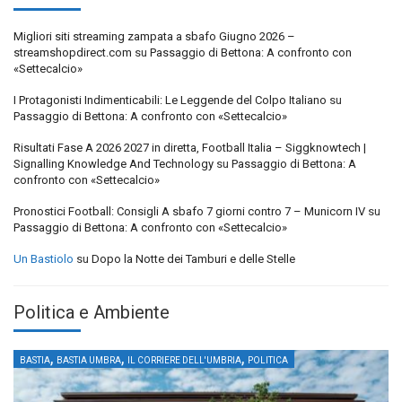
Migliori siti streaming zampata a sbafo Giugno 2026 –
streamshopdirect.com
su
Passaggio di Bettona: A confronto con
«Settecalcio»
I Protagonisti Indimenticabili: Le Leggende del Colpo Italiano
su
Passaggio di Bettona: A confronto con «Settecalcio»
Risultati Fase A 2026 2027 in diretta, Football Italia – Siggknowtech |
Signalling Knowledge And Technology
su
Passaggio di Bettona: A
confronto con «Settecalcio»
Pronostici Football: Consigli A sbafo 7 giorni contro 7 – Municorn IV
su
Passaggio di Bettona: A confronto con «Settecalcio»
Un Bastiolo
su
Dopo la Notte dei Tamburi e delle Stelle
Politica e Ambiente
,
,
,
BASTIA
BASTIA UMBRA
IL CORRIERE DELL'UMBRIA
POLITICA