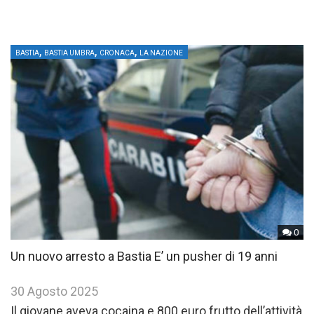
,
,
,
BASTIA
BASTIA UMBRA
CRONACA
LA NAZIONE
0
Un nuovo arresto a Bastia E’ un pusher di 19 anni
30 Agosto 2025
Il giovane aveva cocaina e 800 euro frutto dell’attività