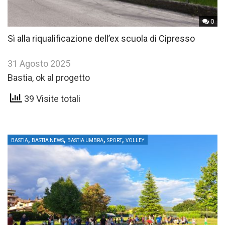
0
Sì alla riqualificazione dell’ex scuola di Cipresso
31 Agosto 2025
Bastia, ok al progetto
39 Visite totali
,
,
,
,
BASTIA
BASTIA NEWS
BASTIA UMBRA
SPORT
VOLLEY