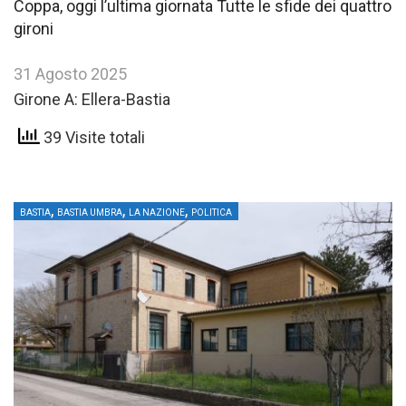
Coppa, oggi l’ultima giornata Tutte le sfide dei quattro
gironi
31 Agosto 2025
Girone A: Ellera-Bastia
39 Visite totali
,
,
,
BASTIA
BASTIA UMBRA
LA NAZIONE
POLITICA