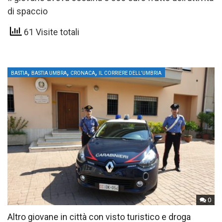
di spaccio
61 Visite totali
,
,
,
BASTIA
BASTIA UMBRA
CRONACA
IL CORRIERE DELL'UMBRIA
0
Altro giovane in città con visto turistico e droga