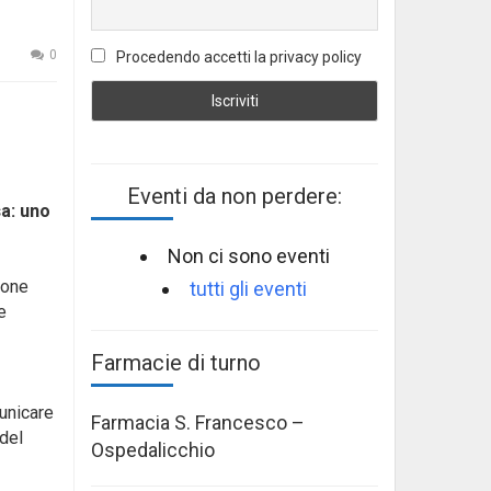
0
Procedendo accetti la privacy policy
Eventi da non perdere:
sa: uno
Non ci sono eventi
ione
tutti gli eventi
e
Farmacie di turno
municare
Farmacia S. Francesco –
 del
Ospedalicchio