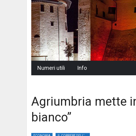
Skip
Numeri utili
Info
to
content
Agriumbria mette in 
bianco”
ECONOMIA
IL CORRIERE DELL'UMBRIA