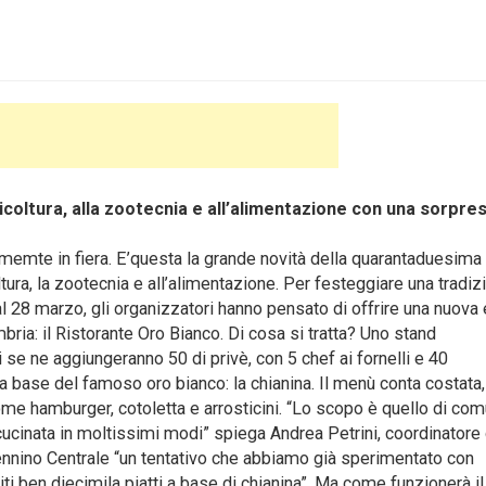
icoltura, alla zootecnia e all’alimentazione con una sorpre
emte in fiera. E’questa la grande novità della quarantaduesima
oltura, la zootecnia e all’alimentazione. Per festeggiare una tradiz
 al 28 marzo, gli organizzatori hanno pensato di offrire una nuova 
mbria: il Ristorante Oro Bianco.
Di cosa si tratta? Uno stand
 se ne aggiungeranno 50 di privè, con 5 chef ai fornelli e 40
ti a base del famoso oro bianco: la chianina. Il menù conta costata,
come hamburger, cotoletta e arrosticini. “Lo scopo è quello di co
cucinata in moltissimi modi” spiega Andrea Petrini, coordinatore
pennino Centrale “un tentativo che abbiamo già sperimentato con
i ben diecimila piatti a base di chianina”. Ma come funzionerà il