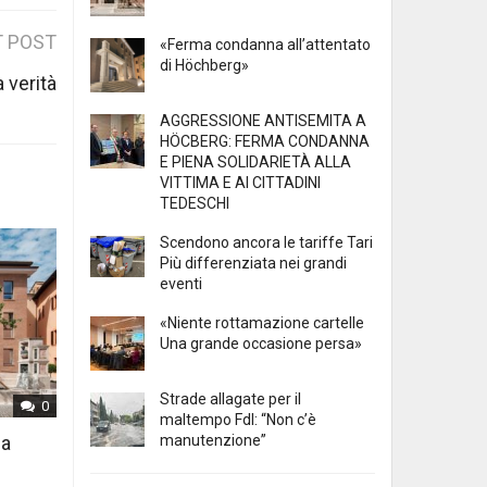
 POST
«Ferma condanna all’attentato
di Höchberg»
a verità
AGGRESSIONE ANTISEMITA A
HÖCBERG: FERMA CONDANNA
E PIENA SOLIDARIETÀ ALLA
VITTIMA E AI CITTADINI
TEDESCHI
Scendono ancora le tariffe Tari
Più differenziata nei grandi
eventi
«Niente rottamazione cartelle
Una grande occasione persa»
Strade allagate per il
0
maltempo FdI: “Non c’è
manutenzione”
 a