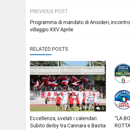
Post
PREVIOUS POST
navigation
Programma di mandato di Ansideri, incontro
villaggio XXV Aprile
RELATED POSTS
0
Eccellenza, svelati i calendari
“LA B
Subito derby tra Cannara e Bastia
ROTTA