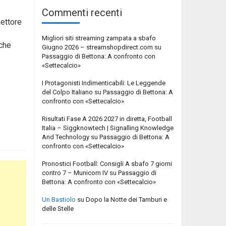
Commenti recenti
settore
Migliori siti streaming zampata a sbafo
iche
Giugno 2026 – streamshopdirect.com
su
Passaggio di Bettona: A confronto con
«Settecalcio»
I Protagonisti Indimenticabili: Le Leggende
del Colpo Italiano
su
Passaggio di Bettona: A
confronto con «Settecalcio»
Risultati Fase A 2026 2027 in diretta, Football
Italia – Siggknowtech | Signalling Knowledge
And Technology
su
Passaggio di Bettona: A
confronto con «Settecalcio»
Pronostici Football: Consigli A sbafo 7 giorni
contro 7 – Municorn IV
su
Passaggio di
Bettona: A confronto con «Settecalcio»
Un Bastiolo
su
Dopo la Notte dei Tamburi e
delle Stelle