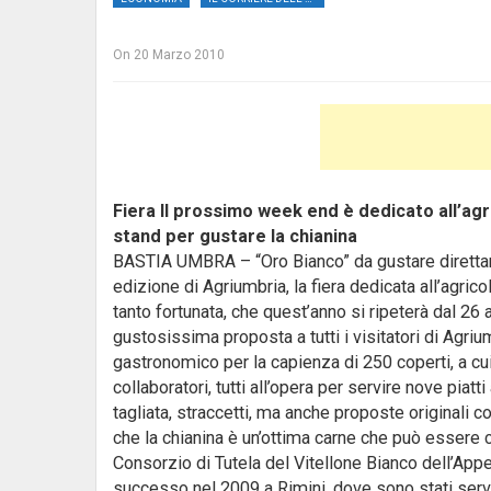
On
20 Marzo 2010
Fiera Il prossimo week end è dedicato all’agr
stand per gustare la chianina
BASTIA UMBRA – “Oro Bianco” da gustare direttam
edizione di Agriumbria, la fiera dedicata all’agric
tanto fortunata, che quest’anno si ripeterà dal 26
gustosissima proposta a tutti i visitatori di Agriu
gastronomico per la capienza di 250 coperti, a cui
collaboratori, tutti all’opera per servire nove piat
tagliata, straccetti, ma anche proposte originali 
che la chianina è un’ottima carne che può essere 
Consorzio di Tutela del Vitellone Bianco dell’Ap
successo nel 2009 a Rimini, dove sono stati servit