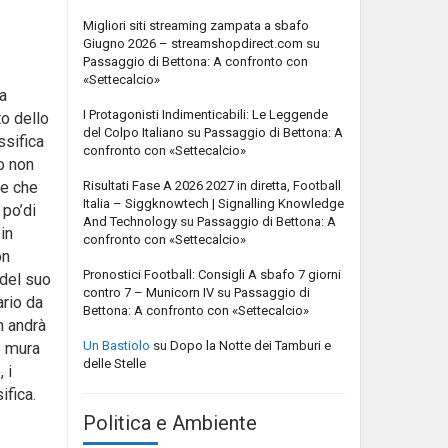
Migliori siti streaming zampata a sbafo
Giugno 2026 – streamshopdirect.com
su
Passaggio di Bettona: A confronto con
«Settecalcio»
la
I Protagonisti Indimenticabili: Le Leggende
to dello
del Colpo Italiano
su
Passaggio di Bettona: A
ssifica
confronto con «Settecalcio»
o non
Risultati Fase A 2026 2027 in diretta, Football
ne che
Italia – Siggknowtech | Signalling Knowledge
 po’di
And Technology
su
Passaggio di Bettona: A
in
confronto con «Settecalcio»
on
Pronostici Football: Consigli A sbafo 7 giorni
 del suo
contro 7 – Municorn IV
su
Passaggio di
ario da
Bettona: A confronto con «Settecalcio»
on andrà
Un Bastiolo
su
Dopo la Notte dei Tamburi e
e mura
delle Stelle
 i
ifica.
Politica e Ambiente