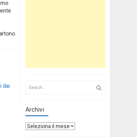
iamo
gente
artono
Search
i dai
for:
Archivi
Archivi