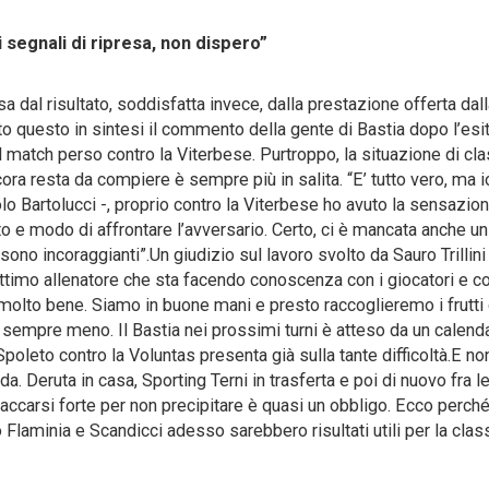
i segnali di ripresa, non dispero”
al risultato, soddisfatta invece, dalla prestazione offerta dal
to questo in sintesi il commento della gente di Bastia dopo l’esi
 match perso contro la Viterbese. Purtroppo, la situazione di cla
ra resta da compiere è sempre più in salita. “E’ tutto vero, ma i
olo Bartolucci -, proprio contro la Viterbese ho avuto la sensazio
o e modo di affrontare l’avversario. Certo, ci è mancata anche un
ono incoraggianti”.Un giudizio sul lavoro svolto da Sauro Trillini 
ottimo allenatore che sta facendo conoscenza con i giocatori e c
 molto bene. Siamo in buone mani e presto raccoglieremo i frutti
 sempre meno. Il Bastia nei prossimi turni è atteso da un calend
i Spoleto contro la Voluntas presenta già sulla tante difficoltà.E n
a. Deruta in casa, Sporting Terni in trasferta e poi di nuovo fra l
accarsi forte per non precipitare è quasi un obbligo. Ecco perché,
o Flaminia e Scandicci adesso sarebbero risultati utili per la class