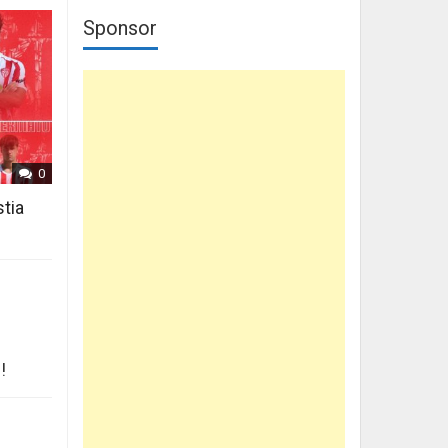
Sponsor
0
stia
!