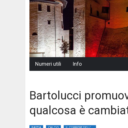
Skip
Numeri utili
Info
to
content
Bartolucci promuove
qualcosa è cambia
BASTIA
CALCIO
IL CORRIERE DELL'UMBRIA