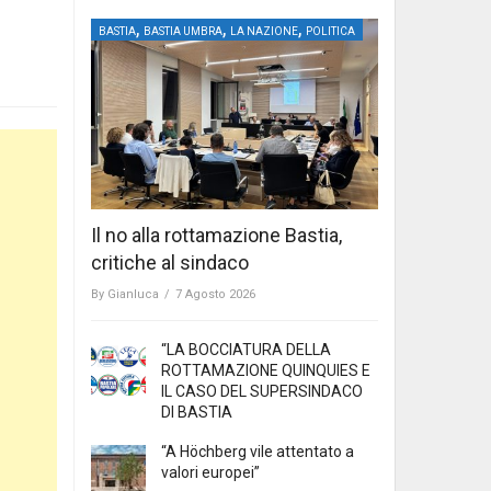
,
,
,
BASTIA
BASTIA UMBRA
LA NAZIONE
POLITICA
Il no alla rottamazione Bastia,
critiche al sindaco
By
Gianluca
/
7 Agosto 2026
“LA BOCCIATURA DELLA
ROTTAMAZIONE QUINQUIES E
IL CASO DEL SUPERSINDACO
DI BASTIA
“A Höchberg vile attentato a
valori europei”