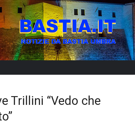
 Trillini “Vedo che
to”