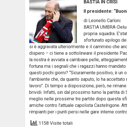
BASTIA IN CRISI
Il presidente: “Buon
di Leonello Carloni
BASTIA UMBRA-Delusa d
propria squadra. E’sta
sfortunato epilogo del
si è aggravata ulteriormente e il cammino che anco
dispero – ci tiene a sottolineare il presidente Pa
la nostra è avviata a cambiare pelle, atteggiament
fortuna ma i segnali che i ragazzi hanno mandato s
questi pochi giorni? “Sicuramente positivo, è un 
l’ambiente che, da quanto saputo, lo ha accettato
lavoro”. Di tempo a disposizione, però, ne rimane
brividi. Infatti, sin dal prossimo turno la partita d
meglio nelle prossime tre partite dopo questa sfid
amiche contro l’attuale capolista Castelrigone. Att
rimpianti per i punti persi nelle gare interne contr
1158 Visite totali