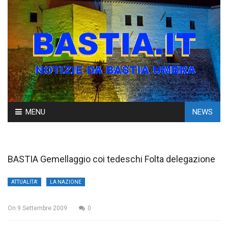
Skip
MENU
NEWS
to
content
BASTIA Gemellaggio coi tedeschi Folta delegazione
ATTUALITA'
LA NAZIONE
On
9 Settembre 2009
0