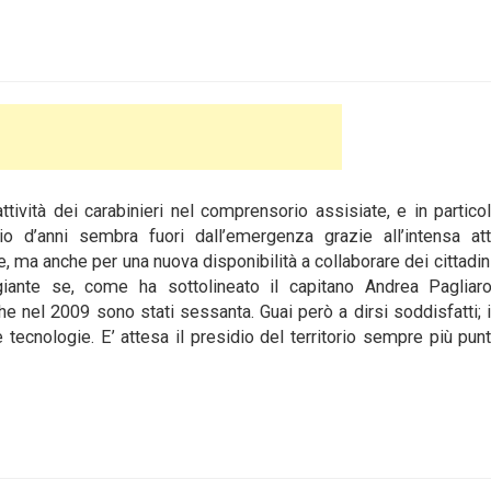
ttività dei carabinieri nel comprensorio assisiate, e in partico
o d’anni sembra fuori dall’emergenza grazie all’intensa at
, ma anche per una nuova disponibilità a collaborare dei cittadini.
ggiante se, come ha sottolineato il capitano Andrea Pagliaro
 nel 2009 sono stati sessanta. Guai però a dirsi soddisfatti; i
 tecnologie. E’ attesa il presidio del territorio sempre più pun