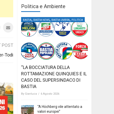
Politica e Ambiente
,
,
,
BASTIA
BASTIA NEWS
BASTIA UMBRA
POLITICA
 POST
er-Todi
“LA BOCCIATURA DELLA
ROTTAMAZIONE QUINQUIES E IL
CASO DEL SUPERSINDACO DI
BASTIA
By
Gianluca
/
6 Agosto 2026
“A Höchberg vile attentato a
valori europei”