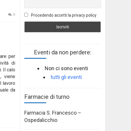
0
Procedendo accetti la privacy policy
Eventi da non perdere:
lare per
tività
di
Non ci sono eventi
 Il calo
, viene
tutti gli eventi
l lavoro
tuale da
Farmacie di turno
Farmacia S. Francesco –
Ospedalicchio