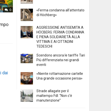
0
«Ferma condanna all’attentato
di Höchberg»
tempo
AGGRESSIONE ANTISEMITA A
HÖCBERG: FERMA CONDANNA
E PIENA SOLIDARIETÀ ALLA
VITTIMA E AI CITTADINI
TEDESCHI
Scendono ancora le tariffe Tari
Più differenziata nei grandi
eventi
i dai
«Niente rottamazione cartelle
Una grande occasione persa»
Strade allagate per il
maltempo FdI: “Non c’è
manutenzione”