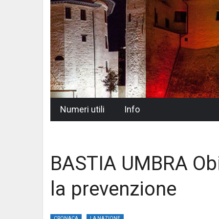
Skip
Numeri utili
Info
to
content
BASTIA UMBRA Obie
la prevenzione
CRONACA
LA NAZIONE