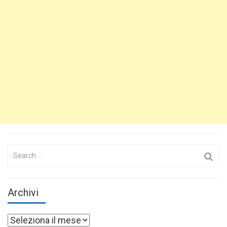
Search
for:
Archivi
Archivi