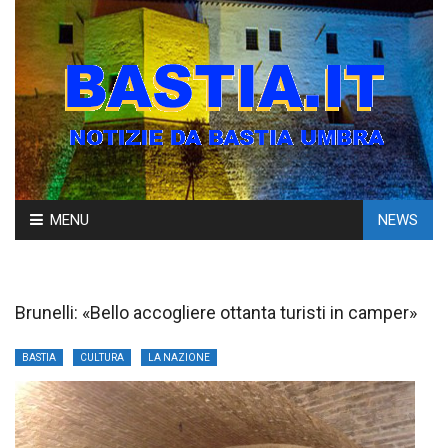
Skip
MENU
NEWS
to
content
Brunelli: «Bello accogliere ottanta turisti in camper»
BASTIA
CULTURA
LA NAZIONE