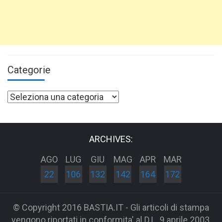
Categorie
Categorie
ARCHIVES:
AGO
LUG
GIU
MAG
APR
MAR
22
106
132
142
164
172
© Copyright 2016 BASTIA.IT - Gli articoli di stampa
vengono riportati in conformita' al D.L. 9 aprile 2003,