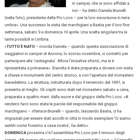
in camper, che si sono affidati a
noi – ha detto Daniela Brunelli
(nella foto), presidente della Pro Loco – per la loro escursione in terra
umbra». Una successo la visita dei marchigiani a Bastia per il loro fine
settimana, sabato 9 e domenica 10 aprile. Una scelta singolare tra le
tante possibili in Umbria.
«
TUTTO È NATO
– ricorda Daniela – quando questa associazione di
viaggiatori in camper di Ancona, lo scorso novembre, ci contattò per
partecipare alla ‘castagnata’. Allora l’iniziativa sfumò, ma si è
ripresentata a primavera». Stavolta è stata preparata a dovere con visita
a chiese e monumenti del centro storico, e con l’apertura del monastero
benedettino. La struttura, ristrutturata dopo il terremoto del 1997, si
presenta al meglio. Gli ospiti sono stati nel monastero sabato a cena,
preparata a quattro mani: dalla suore e dal gruppo della Pro Loco. «A
renderci farci sono state le parole del responsabile del gruppo
marchigiano – riferisce Brunelli – quando, lasciando Bastia, ci ha
ringraziati per essere stati accolti in città in modo esemplare ‘Ci siamo
sentiti come fossimo a casa nostra’, ha detto».
DOMENICA
prossima c’è l’assemblea Pro Loco per il rinnovo degli
organi. »Mi auguro che vogliano essere presenti tutti i soci – è l’appello