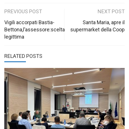
Post
PREVIOUS POST
NEXT POST
navigation
Vigili accorpati Bastia-
Santa Maria, apre il
Bettona,l’assessore:scelta
supermarket della Coop
legittima
RELATED POSTS