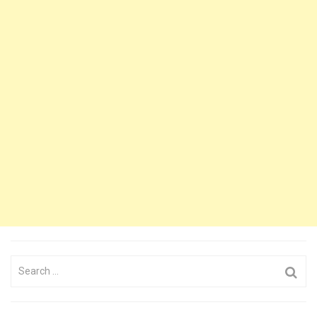
Search
for: