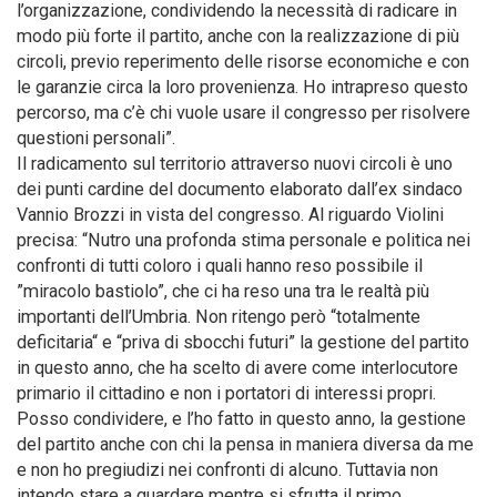
l’organizzazione, condividendo la necessità di radicare in
modo più forte il partito, anche con la realizzazione di più
circoli, previo reperimento delle risorse economiche e con
le garanzie circa la loro provenienza. Ho intrapreso questo
percorso, ma c’è chi vuole usare il congresso per risolvere
questioni personali”.
Il radicamento sul territorio attraverso nuovi circoli è uno
dei punti cardine del documento elaborato dall’ex sindaco
Vannio Brozzi in vista del congresso. Al riguardo Violini
precisa: “Nutro una profonda stima personale e politica nei
confronti di tutti coloro i quali hanno reso possibile il
”miracolo bastiolo”, che ci ha reso una tra le realtà più
importanti dell’Umbria. Non ritengo però “totalmente
deficitaria“ e “priva di sbocchi futuri” la gestione del partito
in questo anno, che ha scelto di avere come interlocutore
primario il cittadino e non i portatori di interessi propri.
Posso condividere, e l’ho fatto in questo anno, la gestione
del partito anche con chi la pensa in maniera diversa da me
e non ho pregiudizi nei confronti di alcuno. Tuttavia non
intendo stare a guardare mentre si sfrutta il primo