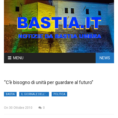
Skip
MENU
NEWS
to
content
“C’è bisogno di unità per guardare al futuro”
BASTIA
IL GIORNALE DELL'UMBRIA
POLITICA
On
30 Ottobre 2010
0