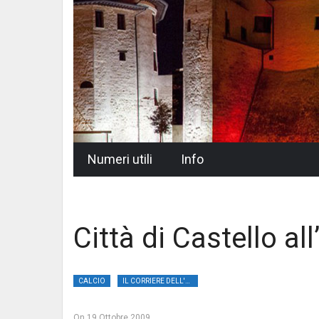
Skip
Numeri utili
Info
to
content
Città di Castello al
CALCIO
IL CORRIERE DELL'UMBRIA
On
19 Ottobre 2009