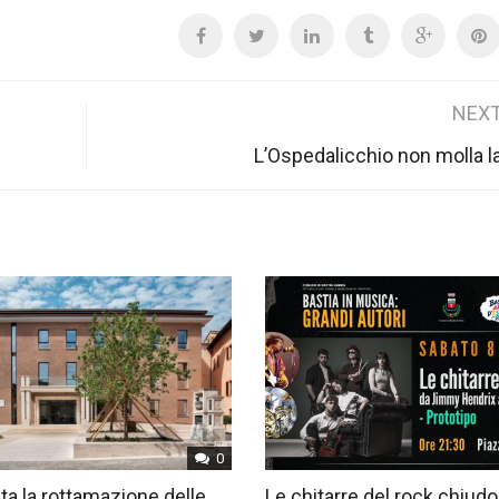
NEXT
L’Ospedalicchio non molla l
0
ta la rottamazione delle
Le chitarre del rock chiudo