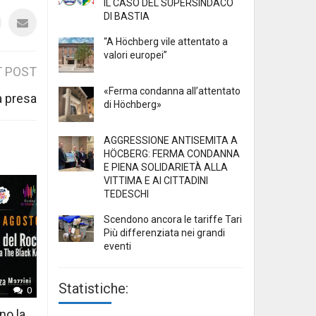
IL CASO DEL SUPERSINDACO
DI BASTIA
“A Höchberg vile attentato a
valori europei”
 POST
«Ferma condanna all’attentato
a presa
di Höchberg»
AGGRESSIONE ANTISEMITA A
HÖCBERG: FERMA CONDANNA
E PIENA SOLIDARIETÀ ALLA
VITTIMA E AI CITTADINI
TEDESCHI
Scendono ancora le tariffe Tari
Più differenziata nei grandi
eventi
Statistiche:
0
no la