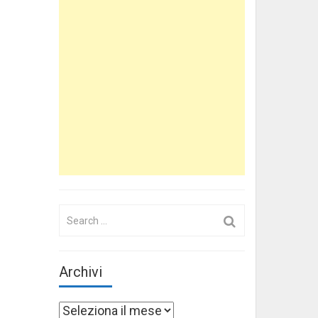
Search
for:
Archivi
Archivi