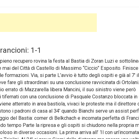
Francioni: 1-1
ieno recupero rovina la festa al Bastia di Zoran Luzi e sottoline
are mai del Città di Castello di Massimo “Ciccio” Esposito. Finisce
le formazioni.
Via, si parte L’avvio è tutto degli ospiti e già al 7′ il
e fare gli straordinari su una conclusione ravvicinata di Ortolani.
o errato di Mazzarella libera Mancini, il suo sinistro viene però
 i tifernati con una conclusione di Pasquale Costanzo bloccata in
ene atterrato in area bastiola, vivaci le proteste ma il direttore 
istono i padroni di casa al 34′ quando Bianchi serve un assist per
taggio del Bastia: corner di Belkchach e incornata perfetta di Franc
o tempo Parte la ripresa e gli ospiti si chiudono nella propria 
oloso in diverse occasioni. La prima arriva all’ 1l con un’incornata