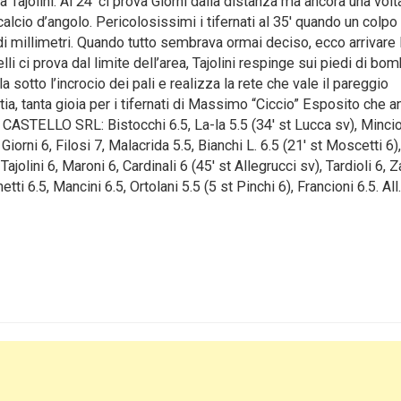
a Tajolini. Al 24′ ci prova Giorni dalla distanza ma ancora una volt
alcio d’angolo. Pericolosissimi i tifernati al 35′ quando un colpo 
di millimetri. Quando tutto sembrava ormai deciso, ecco arrivare 
li ci prova dal limite dell’area, Tajolini respinge sui piedi di bo
la sotto l’incrocio dei pali e realizza la rete che vale il pareggio
tia, tanta gioia per i tifernati di Massimo “Ciccio” Esposito che 
I CASTELLO SRL: Bistocchi 6.5, La-la 5.5 (34′ st Lucca sv), Mincio
 Giorni 6, Filosi 7, Malacrida 5.5, Bianchi L. 6.5 (21′ st Moscetti 6),
jolini 6, Maroni 6, Cardinali 6 (45′ st Allegrucci sv), Tardioli 6, 
tti 6.5, Mancini 6.5, Ortolani 5.5 (5 st Pinchi 6), Francioni 6.5. All