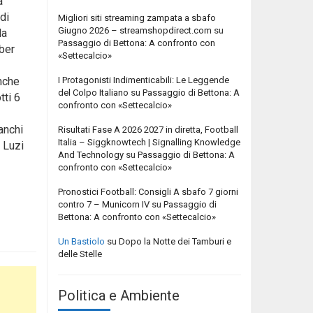
a
di
Migliori siti streaming zampata a sbafo
Giugno 2026 – streamshopdirect.com
su
la
Passaggio di Bettona: A confronto con
mber
«Settecalcio»
I Protagonisti Indimenticabili: Le Leggende
anche
del Colpo Italiano
su
Passaggio di Bettona: A
tti 6
confronto con «Settecalcio»
Zanchi
Risultati Fase A 2026 2027 in diretta, Football
Italia – Siggknowtech | Signalling Knowledge
. Luzi
And Technology
su
Passaggio di Bettona: A
confronto con «Settecalcio»
Pronostici Football: Consigli A sbafo 7 giorni
contro 7 – Municorn IV
su
Passaggio di
Bettona: A confronto con «Settecalcio»
Un Bastiolo
su
Dopo la Notte dei Tamburi e
delle Stelle
Politica e Ambiente