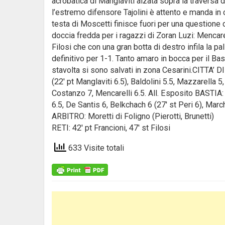
acrobatica di Manglaviti alzata sopra la traversa d
l’estremo difensore Tajolini è attento e manda in c
testa di Moscetti finisce fuori per una questione 
doccia fredda per i ragazzi di Zoran Luzi: Mencarel
Filosi che con una gran botta di destro infila la pal
definitivo per 1-1. Tanto amaro in bocca per il Bas
stavolta si sono salvati in zona Cesarini.CITTA’ D
(22′ pt Manglaviti 6.5), Baldolini 5.5, Mazzarella 5,
Costanzo 7, Mencarelli 6.5. All. Esposito BASTIA: Ta
6.5, De Santis 6, Belkchach 6 (27′ st Peri 6), Marche
ARBITRO: Moretti di Foligno (Pierotti, Brunetti)
RETI: 42′ pt Francioni, 47′ st Filosi
633 Visite totali