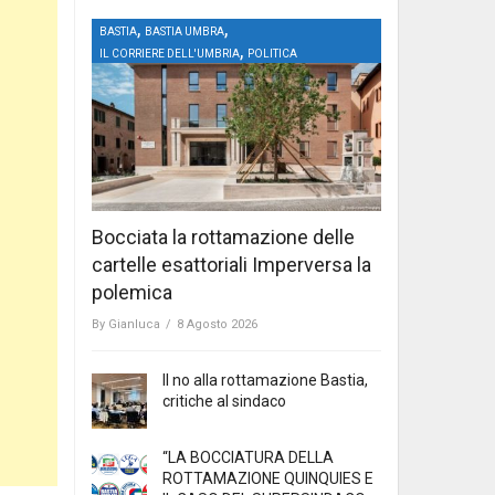
,
,
BASTIA
BASTIA UMBRA
,
IL CORRIERE DELL'UMBRIA
POLITICA
Bocciata la rottamazione delle
cartelle esattoriali Imperversa la
polemica
By
Gianluca
/
8 Agosto 2026
Il no alla rottamazione Bastia,
critiche al sindaco
“LA BOCCIATURA DELLA
ROTTAMAZIONE QUINQUIES E