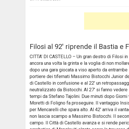
Filosi al 92′ riprende il Bastia e 
CITTA’ DI CASTELLO – Un gran destro di Filosi in p
ancora una volta la grinta e la voglia di non moll
dopo una gara giocata a viso aperto da entrambe 
portiere dei tifernati Massimo Bistocchi Junior dev
di Castello in confusione e al 22′ un retropassaggi
neutralizzato da Bistocchi. Al 27′ si fanno vedere
tempi da Stefano Tajolini. Due minuti dopo Giorni vi
Moretti di Foligno fa proseguire. Il vantaggio Ins
per Mencarelli che spara alto. Al 42′ arriva il van
non lascia scampo a Massimo Bistocchi. Il second
campo. Il Città di Castello avanza e si rende peric