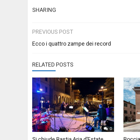
SHARING
Post
PREVIOUS POST
navigation
Ecco i quattro zampe dei record
RELATED POSTS
0
Si chiude Bastia Aria d’Estate
Boccia