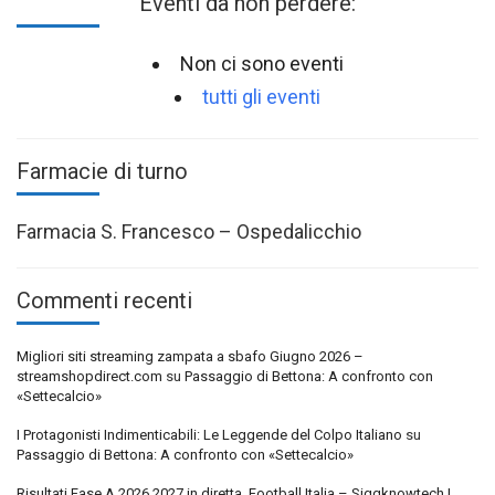
Eventi da non perdere:
Non ci sono eventi
tutti gli eventi
Farmacie di turno
Farmacia S. Francesco – Ospedalicchio
Commenti recenti
Migliori siti streaming zampata a sbafo Giugno 2026 –
streamshopdirect.com
su
Passaggio di Bettona: A confronto con
«Settecalcio»
I Protagonisti Indimenticabili: Le Leggende del Colpo Italiano
su
Passaggio di Bettona: A confronto con «Settecalcio»
Risultati Fase A 2026 2027 in diretta, Football Italia – Siggknowtech |