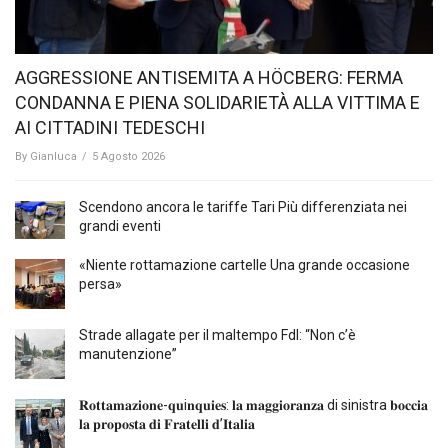
AGGRESSIONE ANTISEMITA A HÖCBERG: FERMA
CONDANNA E PIENA SOLIDARIETÀ ALLA VITTIMA E
AI CITTADINI TEDESCHI
By
Gianluca
/
5 Agosto 2026
Scendono ancora le tariffe Tari Più differenziata nei
grandi eventi
«Niente rottamazione cartelle Una grande occasione
persa»
Strade allagate per il maltempo FdI: “Non c’è
manutenzione”
𝐑𝐨𝐭𝐭𝐚𝐦𝐚𝐳𝐢𝐨𝐧𝐞-𝐪𝐮i𝐧𝐪𝐮𝐢𝐞𝐬: 𝐥𝐚 𝐦𝐚𝐠𝐠𝐢𝐨𝐫𝐚𝐧𝐳𝐚 di sinistra 𝐛𝐨𝐜𝐜𝐢𝐚
𝐥𝐚 𝐩𝐫𝐨𝐩𝐨𝐬𝐭𝐚 𝐝𝐢 𝐅𝐫𝐚𝐭𝐞𝐥𝐥𝐢 𝐝’𝐈𝐭𝐚𝐥𝐢𝐚