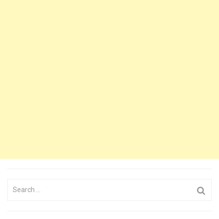
Search
for: