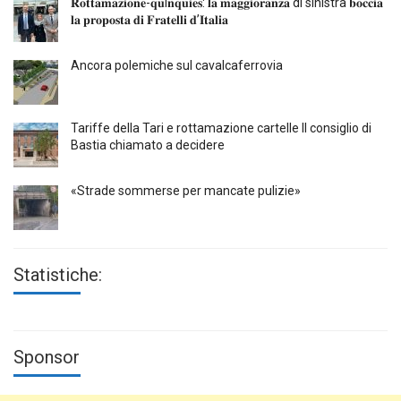
𝐑𝐨𝐭𝐭𝐚𝐦𝐚𝐳𝐢𝐨𝐧𝐞-𝐪𝐮i𝐧𝐪𝐮𝐢𝐞𝐬: 𝐥𝐚 𝐦𝐚𝐠𝐠𝐢𝐨𝐫𝐚𝐧𝐳𝐚 di sinistra 𝐛𝐨𝐜𝐜𝐢𝐚
𝐥𝐚 𝐩𝐫𝐨𝐩𝐨𝐬𝐭𝐚 𝐝𝐢 𝐅𝐫𝐚𝐭𝐞𝐥𝐥𝐢 𝐝’𝐈𝐭𝐚𝐥𝐢𝐚
Ancora polemiche sul cavalcaferrovia
Tariffe della Tari e rottamazione cartelle Il consiglio di
Bastia chiamato a decidere
«Strade sommerse per mancate pulizie»
Statistiche:
Sponsor