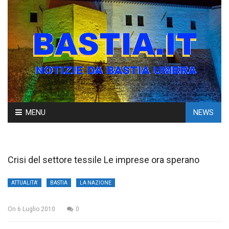
Skip
MENU
NEWS
to
content
Crisi del settore tessile Le imprese ora sperano
ATTUALITA'
BASTIA
LA NAZIONE
On
6 Luglio 2010
0