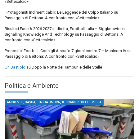
«Settecalcio»
I Protagonisti Indimenticabili: Le Leggende del Colpo Italiano
su
Passaggio di Bettona: A confronto con «Settecalcio»
Risultati Fase A 2026 2027 in diretta, Football Italia – Siggknowtech |
Signalling Knowledge And Technology
su
Passaggio di Bettona: A
confronto con «Settecalcio»
Pronostici Football: Consigli A sbafo 7 giorni contro 7 – Municorn IV
su
Passaggio di Bettona: A confronto con «Settecalcio»
Un Bastiolo
su
Dopo la Notte dei Tamburi e delle Stelle
Politica e Ambiente
,
,
,
AMBIENTE
BASTIA
BASTIA UMBRA
IL CORRIERE DELL'UMBRIA