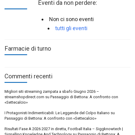
Eventi da non perdere:
Non ci sono eventi
tutti gli eventi
Farmacie di turno
Commenti recenti
Migliori siti streaming zampata a sbafo Giugno 2026 –
streamshopdirect.com
su
Passaggio di Bettona: A confronto con
«Settecalcio»
I Protagonisti Indimenticabili: Le Leggende del Colpo Italiano
su
Passaggio di Bettona: A confronto con «Settecalcio»
Risultati Fase A 2026 2027 in diretta, Football Italia – Siggknowtech |
Signalling Knowledge And Technology
su
Passaggio di Bettona: A