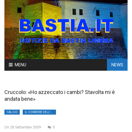
Skip
MENU
NEWS
to
content
Cruccolo: «Ho azzeccato i cambi? Stavolta mi è
andata bene»
CALCIO
IL CORRIERE DELL'UMBRIA
On
28 Settembre 2009
0