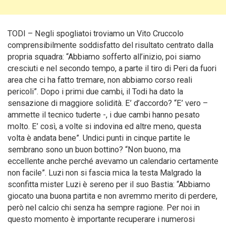
TODI – Negli spogliatoi troviamo un Vito Cruccolo
comprensibilmente soddisfatto del risultato centrato dalla
propria squadra: “Abbiamo sofferto all’inizio, poi siamo
cresciuti e nel secondo tempo, a parte il tiro di Peri da fuori
area che ci ha fatto tremare, non abbiamo corso reali
pericoli”.
Dopo i primi due cambi, il Todi ha dato la
sensazione di maggiore solidità. E’ d’accordo? “E’ vero –
ammette il tecnico tuderte -, i due cambi hanno pesato
molto. E’ così, a volte si indovina ed altre meno, questa
volta è andata bene”. Undici punti in cinque partite le
sembrano sono un buon bottino? “Non buono, ma
eccellente anche perché avevamo un calendario certamente
non facile”. Luzi non si fascia mica la testa Malgrado la
sconfitta mister Luzi è sereno per il suo Bastia: “Abbiamo
giocato una buona partita e non avremmo merito di perdere,
però nel calcio chi senza ha sempre ragione. Per noi in
questo momento è importante recuperare i numerosi