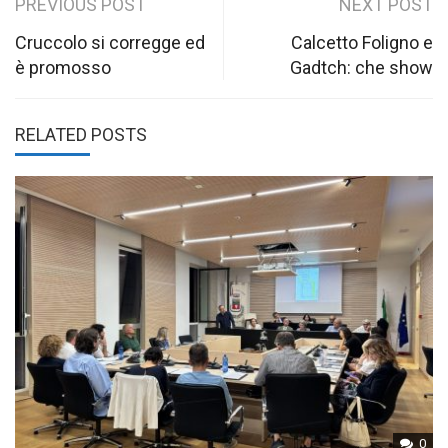
Post
PREVIOUS POST
NEXT POST
navigation
Cruccolo si corregge ed
Calcetto Foligno e
è promosso
Gadtch: che show
RELATED POSTS
0