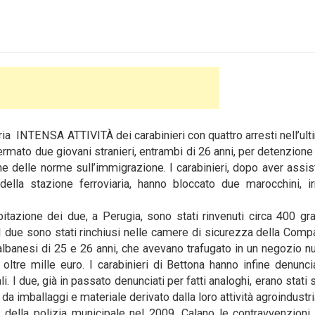
ria INTENSA ATTIVITÀ dei carabinieri con quattro arresti nell’ult
ermato due giovani stranieri, entrambi di 26 anni, per detenzione a
e delle norme sull’immigrazione. I carabinieri, dopo aver assist
lla stazione ferroviaria, hanno bloccato due marocchini, irr
bitazione dei due, a Perugia, sono stati rinvenuti circa 400 g
. I due sono stati rinchiusi nelle camere di sicurezza della Comp
 albanesi di 25 e 26 anni, che avevano trafugato in un negozio 
oltre mille euro. I carabinieri di Bettona hanno infine denunc
li. I due, già in passato denunciati per fatti analoghi, erano stati 
 da imballaggi e materiale derivato dalla loro attività agroindustri
ità della polizia municipale nel 2009. Calano le contravvenzioni 