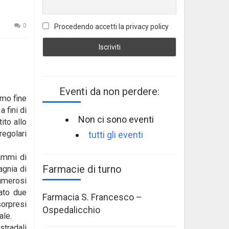
0
Procedendo accetti la privacy policy
Eventi da non perdere:
imo fine
 fini di
Non ci sono eventi
ito allo
egolari
tutti gli eventi
rammi di
Farmacie di turno
agnia di
numerosi
iato due
Farmacia S. Francesco –
sorpresi
Ospedalicchio
ale.
stradali