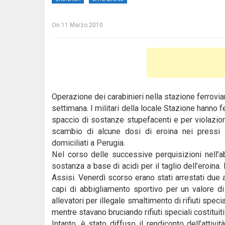
On
11 Marzo 2010
Operazione dei carabinieri nella stazione ferrovia
settimana. I militari della locale Stazione hanno f
spaccio di sostanze stupefacenti e per violazion
scambio di alcune dosi di eroina nei pressi de
domiciliati a Perugia.
Nel corso delle successive perquisizioni nell’a
sostanza a base di acidi per il taglio dell’eroina
Assisi. Venerdì scorso erano stati arrestati due
capi di abbigliamento sportivo per un valore di 
allevatori per illegale smaltimento di rifiuti specia
mentre stavano bruciando rifiuti speciali costituiti
Intanto, è stato diffuso il rendiconto dell’attiv