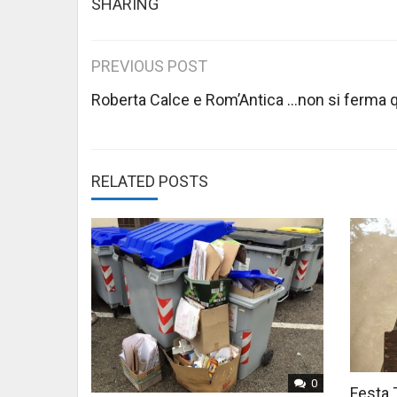
SHARING
Post
PREVIOUS POST
navigation
Roberta Calce e Rom’Antica …non si ferma q
RELATED POSTS
0
Festa 