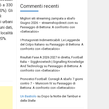
16 a 330
Commenti recenti
0%). Gli
9.
Migliori siti streaming zampata a sbafo
i urbani
Giugno 2026 – streamshopdirect.com
su
ni dati,
Passaggio di Bettona: A confronto con
«Settecalcio»
località
 20%.
I Protagonisti Indimenticabili: Le Leggende
del Colpo Italiano
su
Passaggio di Bettona: A
confronto con «Settecalcio»
Risultati Fase A 2026 2027 in diretta, Football
Italia – Siggknowtech | Signalling Knowledge
And Technology
su
Passaggio di Bettona: A
confronto con «Settecalcio»
Pronostici Football: Consigli A sbafo 7 giorni
contro 7 – Municorn IV
su
Passaggio di
Bettona: A confronto con «Settecalcio»
Un Bastiolo
su
Dopo la Notte dei Tamburi e
delle Stelle