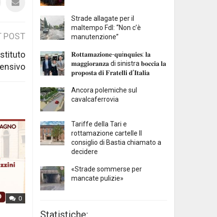
Strade allagate per il
maltempo FdI: “Non c’è
 POST
manutenzione”
stituto
𝐑𝐨𝐭𝐭𝐚𝐦𝐚𝐳𝐢𝐨𝐧𝐞-𝐪𝐮i𝐧𝐪𝐮𝐢𝐞𝐬: 𝐥𝐚
𝐦𝐚𝐠𝐠𝐢𝐨𝐫𝐚𝐧𝐳𝐚 di sinistra 𝐛𝐨𝐜𝐜𝐢𝐚 𝐥𝐚
ensivo
𝐩𝐫𝐨𝐩𝐨𝐬𝐭𝐚 𝐝𝐢 𝐅𝐫𝐚𝐭𝐞𝐥𝐥𝐢 𝐝’𝐈𝐭𝐚𝐥𝐢𝐚
Ancora polemiche sul
cavalcaferrovia
Tariffe della Tari e
rottamazione cartelle Il
consiglio di Bastia chiamato a
decidere
«Strade sommerse per
mancate pulizie»
0
Statistiche:
L