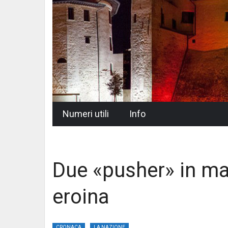
Skip
Numeri utili
Info
to
content
Due «pusher» in ma
eroina
CRONACA
LA NAZIONE