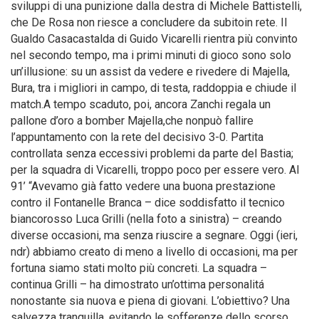
sviluppi di una punizione dalla destra di Michele Battistelli,
che De Rosa non riesce a concludere da subitoin rete. Il
Gualdo Casacastalda di Guido Vicarelli rientra più convinto
nel secondo tempo, ma i primi minuti di gioco sono solo
un’illusione: su un assist da vedere e rivedere di Majella,
Bura, tra i migliori in campo, di testa, raddoppia e chiude il
match.A tempo scaduto, poi, ancora Zanchi regala un
pallone d’oro a bomber Majella,che nonpuò fallire
l’appuntamento con la rete del decisivo 3-0. Partita
controllata senza eccessivi problemi da parte del Bastia;
per la squadra di Vicarelli, troppo poco per essere vero. Al
91’ “Avevamo già fatto vedere una buona prestazione
contro il Fontanelle Branca – dice soddisfatto il tecnico
biancorosso Luca Grilli (nella foto a sinistra) – creando
diverse occasioni, ma senza riuscire a segnare. Oggi (ieri,
ndr) abbiamo creato di meno a livello di occasioni, ma per
fortuna siamo stati molto più concreti. La squadra –
continua Grilli – ha dimostrato un’ottima personalitá
nonostante sia nuova e piena di giovani. L’obiettivo? Una
salvezza tranquilla, evitando le sofferenze dello scorso