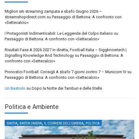
Migliori siti streaming zampata a sbafo Giugno 2026 –
streamshopdirect.com
su
Passaggio di Bettona: A confronto con
«Settecalcio»
I Protagonisti Indimenticabili: Le Leggende del Colpo Italiano
su
Passaggio di Bettona: A confronto con «Settecalcio»
Risultati Fase A 2026 2027 in diretta, Football Italia – Siggknowtech |
Signalling Knowledge And Technology
su
Passaggio di Bettona: A
confronto con «Settecalcio»
Pronostici Football: Consigli A sbafo 7 giorni contro 7 – Municorn IV
su
Passaggio di Bettona: A confronto con «Settecalcio»
Un Bastiolo
su
Dopo la Notte dei Tamburi e delle Stelle
Politica e Ambiente
,
,
,
BASTIA
BASTIA UMBRA
IL CORRIERE DELL'UMBRIA
POLITICA