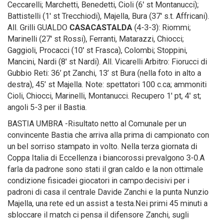
Ceccarelli; Marchetti, Benedetti, Cioli (6′ st Montanucci);
Battistelli (1′ st Trecchiodi), Majella, Bura (37′ s.t. Affricani).
All. Grilli GUALDO
CASACASTALDA
(4-3-3): Riommi;
Marinelli (27′ st Rossi), Ferranti, Matarazzi, Chiocci;
Gaggioli, Procacci (10′ st Frasca), Colombi; Stoppini,
Mancini, Nardi (8′ st Nardi). All. Vicarelli Arbitro: Fiorucci di
Gubbio Reti: 36’ pt Zanchi, 13’ st Bura (nella foto in alto a
destra), 45’ st Majella. Note: spettatori 100 c.ca; ammoniti
Cioli, Chiocci, Marinelli, Montanucci. Recupero 1′ pt, 4′ st;
angoli 5-3 per il Bastia.
BASTIA UMBRA -Risultato netto al Comunale per un
convincente Bastia che arriva alla prima di campionato con
un bel sorriso stampato in volto. Nella terza giornata di
Coppa Italia di Eccellenza i biancorossi prevalgono 3-0.A
farla da padrone sono stati il gran caldo e la non ottimale
condizione fisicadei giocatori in campo:decisivi per i
padroni di casa il centrale Davide Zanchi e la punta Nunzio
Majella, una rete ed un assist a testa.Nei primi 45 minuti a
sbloccare il match ci pensa il difensore Zanchi, sugli