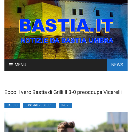
Skip
MENU
NEWS
to
content
Ecco il vero Bastia di Grilli Il 3-0 preoccupa Vicarelli
CALCIO
IL CORRIERE DELL'UMBRIA
SPORT