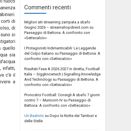
el fuoco
Commenti recenti
rmanenza
binieri.
corti di
Migliori siti streaming zampata a sbafo
Giugno 2026 – streamshopdirect.com
su
olso, di
Passaggio di Bettona: A confronto con
ssuno si
«Settecalcio»
tigatori
a quello
I Protagonisti Indimenticabili: Le Leggende
del Colpo Italiano
su
Passaggio di Bettona: A
cqua sia
confronto con «Settecalcio»
 d’acqua
infatti,
Risultati Fase A 2026 2027 in diretta, Football
Italia – Siggknowtech | Signalling Knowledge
e c’è il
And Technology
su
Passaggio di Bettona: A
Tevere a
confronto con «Settecalcio»
Pronostici Football: Consigli A sbafo 7 giorni
contro 7 – Municorn IV
su
Passaggio di
Bettona: A confronto con «Settecalcio»
Un Bastiolo
su
Dopo la Notte dei Tamburi e
delle Stelle