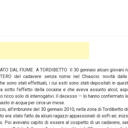
O DAL FIUME A TORDIBETTO Il 30 gennaio alcuni giovani n
ERO del cadavere senza nome nel Chiascio: novità dalle 
e sono stati effettuati, i cui esiti sono stati depositati in questi
a sotto l’effetto della cocaina e che aveva assunto alcol; asp
 ricco solo di interrogativi. Il decesso — lo hanno confermato le
masto in acqua per circa un mese.
io, all’imbrunire del 30 gennaio 2010, nella zona di Tordibetto di
 era stato fatto da alcuni ragazzi appassionati di soft-air; iniz
o. Poi avevano capito di essere al cospetto di un cadavere, s