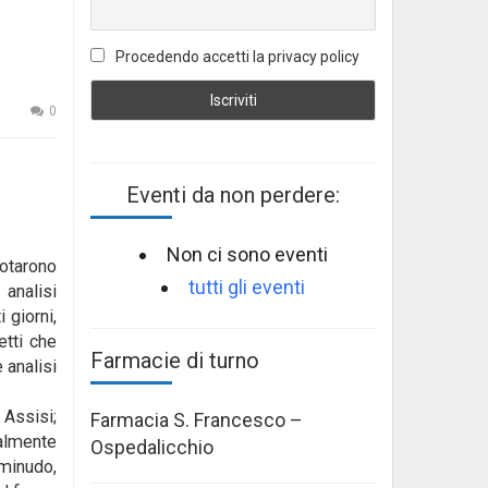
Procedendo accetti la privacy policy
0
Eventi da non perdere:
Non ci sono eventi
otarono
tutti gli eventi
analisi
 giorni,
etti che
Farmacie di turno
 analisi
 Assisi;
Farmacia S. Francesco –
ialmente
Ospedalicchio
eminudo,