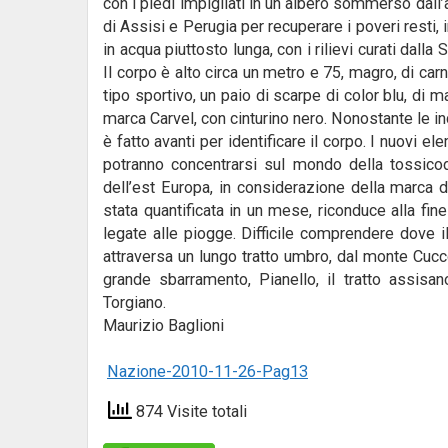
con i piedi impigliati in un albero sommerso dall’ac
di Assisi e Perugia per recuperare i poveri resti
in acqua piuttosto lunga, con i rilievi curati dall
Il corpo è alto circa un metro e 75, magro, di carn
tipo sportivo, un paio di scarpe di color blu, di m
marca Carvel, con cinturino nero. Nonostante le in
è fatto avanti per identificare il corpo. I nuovi el
potranno concentrarsi sul mondo della tossicod
dell’est Europa, in considerazione della marca d
stata quantificata in un mese, riconduce alla fin
legate alle piogge. Difficile comprendere dove il 
attraversa un lungo tratto umbro, dal monte Cucco
grande sbarramento, Pianello, il tratto assisa
Torgiano.
Maurizio Baglioni
Nazione-2010-11-26-Pag13
874 Visite totali