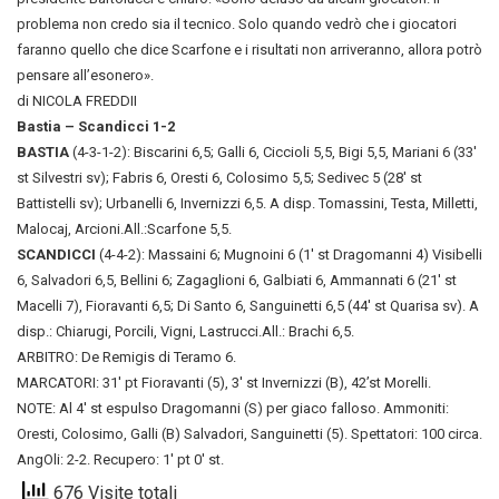
problema non credo sia il tecnico. Solo quando vedrò che i giocatori
faranno quello che dice Scarfone e i risultati non arriveranno, allora potrò
pensare all’esonero».
di NICOLA FREDDII
Bastia – Scandicci 1-2
BASTIA
(4-3-1-2): Biscarini 6,5; Galli 6, Ciccioli 5,5, Bigi 5,5, Mariani 6 (33′
st Silvestri sv); Fabris 6, Oresti 6, Colosimo 5,5; Sedivec 5 (28′ st
Battistelli sv); Urbanelli 6, Invernizzi 6,5. A disp. Tomassini, Testa, Milletti,
Malocaj, Arcioni.All.:Scarfone 5,5.
SCANDICCI
(4-4-2): Massaini 6; Mugnoini 6 (1′ st Dragomanni 4) Visibelli
6, Salvadori 6,5, Bellini 6; Zagaglioni 6, Galbiati 6, Ammannati 6 (21′ st
Macelli 7), Fioravanti 6,5; Di Santo 6, Sanguinetti 6,5 (44′ st Quarisa sv). A
disp.: Chiarugi, Porcili, Vigni, Lastrucci.All.: Brachi 6,5.
ARBITRO: De Remigis di Teramo 6.
MARCATORI: 31′ pt Fioravanti (5), 3′ st Invernizzi (B), 42’st Morelli.
NOTE: Al 4′ st espulso Dragomanni (S) per giaco falloso. Ammoniti:
Oresti, Colosimo, Galli (B) Salvadori, Sanguinetti (5). Spettatori: 100 circa.
AngOli: 2-2. Recupero: 1′ pt 0′ st.
676 Visite totali