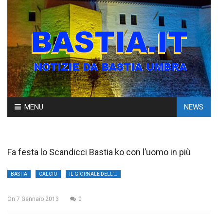
Skip
MENU
NEWS
to
content
Fa festa lo Scandicci Bastia ko con l’uomo in più
BASTIA
CALCIO
IL GIORNALE DELL'UMBRIA
On
7 Gennaio 2013
0