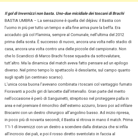
Il gol di Invernizzi non basta. Uno-due micidiale dei toscani di Brachi
BASTIA UMBRA – La sensazione è quella del déjàvu: il Bastia con
l’uomo in più per tutto un tempo e alla fine arriva pure la beffa.
Era
accaduto già col Flaminia, sempre al Comunale, nell’ultima del 2012
prima della sosta. È successo di nuovo, ancora una volta nello stadio di
casa, ancora una volta contro una delle piccole del campionato. Non
che lo Scandicci di Marco Brachi fosse squadra da sottovalutare,
tutt’altro. Ma la dinamica del match aveva fatto pensare ad un epilogo
diverso. Nel primo tempo lo spettacolo è desolante, sul campo quanto
sugli spalti (un centinaio scarso).
L’unica cosa buona l’avevano combinata i toscani col vantaggio fumato
Fioravanti a pochi giri di lancette dall’intervallo. Gran parte del merito
nell’occasione è però di Sanguinetti, strepitoso nel proteggere palla in
area e nel premiare il rimorchio dell’esterno azzurro, bravo poi ad infilare
Biscarini con un destro chirurgico all’angolino basso. Ad inizio ripresa,
in poco più di novanta secondi, il Bastia sì ritrova in mano il match. Prima
1’1-1 dì Invernizzi con un destro a scendere dalla distanza che si infila
all’incrocio dei pali, e poi il rosso diretto sventolato in faccia al