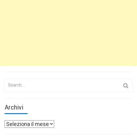
Search
for:
Archivi
Archivi