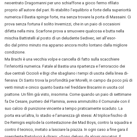
neoentrato Dragomanni per uno schiaffone a gioco fermo rifilato
proprio all’autore del pari. Ri-stabilito l’equilibrio e forte della superiorità
numerica il Bastia spinge forte, ma senza trovare la porta dì Massaini. Ci
prova senza fortuna il solito Invernizzi, che in un paio di occasioni
difetta nella mira. Scarfone prova a smuovere qualcosa e butta nella
mischia Battistelli al posto dì un deludente Sedivec, ieri all’esor-
dio dal primo minuto ma apparso ancora molto lontano dalla migliore
condizione.
Ma Brachi è una vecchia volpe e cancella di fatto sulla scacchiere
l’inferiorità numerica. Fatale al Bastia una ripartenza e l’erroraccio dei
due centrali Ciccioli e Bigi che sbagliano i tempi di uscita della linea di-
fensiva: Di Santo trova la profondità per Morelli, in campo da poco più di
venti minuti e cinico quanto basta nel freddare Biscarini in uscita col
piattone. Un film già visto, insomma. Come quando un paio di settimane
fa De Cesare, puntero del Flaminia, aveva ammutolito il Comunale con il
suo calcio di punizione vincente a tempo praticamente scaduto. La
porta era un’altra, lo stadio e l’amarezza gli stessi. Al triplice fischio di
De Remigis esplode la contestazione dei Mad Boys, contro la squadra e
contro il tecnico, invitato a lasciare la piazza. In ogni caso a fine gara il
presidente Bartolucci è chiaro: «Sono deluso da alcuni giocatori. Il