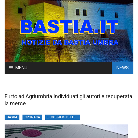
Skip
MENU
NEWS
to
content
Furto ad Agriumbria Individuati gli autori e recuperata
la merce
BASTIA
CRONACA
IL CORRIERE DELL'UMBRIA