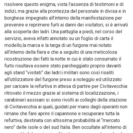
risolvere questo enigma, vista l’assenza di testimoni e di
indizi, ma grazie alla prontezza del personale in divisa e in
borghese impegnato all’interno della manifestazione per
prevenire e reprimere furti ai danni dei visitatori, si è arrivati
alla scoperta dei ladri. Una pattuglia a piedi, nel corso del
servizio, aveva infatti annotato su un foglio di carta il
modello,la marca e la targa di un furgone mai notato
all’interno della fiera e che a seguito di una meticolosa
ricostruzione dei fatti la notte in cui è stato consumato il
furto risultava essere stato parcheggiato proprio davanti
agli stand “visitati” dai ladri:i militari sono così risaliti
all’utilizzatore del furgone preso a noleggio ed utilizzato
per caricare la refurtiva in attesa di partire per Civitavecchia:
ritrovato il mezzo grazie al sistema di localizzazione, i
carabinieri assisani si sono rivolti ai colleghi della stazione
di Civitavecchia ai quali, guidati per mano dagli operanti non
rimane che fare aprire il capannone e recuperare tutta la
refurtiva, destinata con altissima probabilità al “mercato
nero” delle isole o del sud Italia. Ben occultate all’interno di