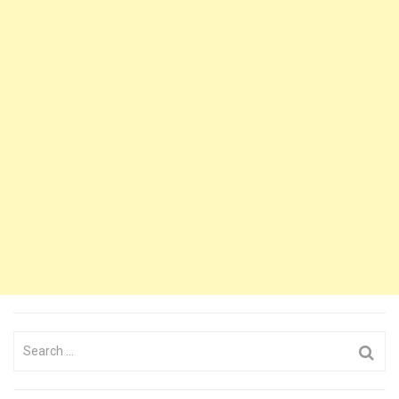
Search
for: