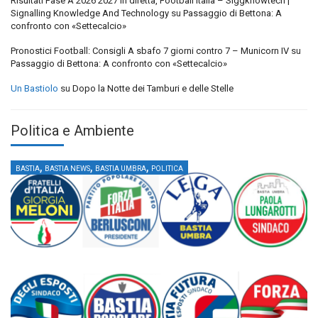
Risultati Fase A 2026 2027 in diretta, Football Italia – Siggknowtech |
Signalling Knowledge And Technology
su
Passaggio di Bettona: A
confronto con «Settecalcio»
Pronostici Football: Consigli A sbafo 7 giorni contro 7 – Municorn IV
su
Passaggio di Bettona: A confronto con «Settecalcio»
Un Bastiolo
su
Dopo la Notte dei Tamburi e delle Stelle
Politica e Ambiente
,
,
,
BASTIA
BASTIA NEWS
BASTIA UMBRA
POLITICA