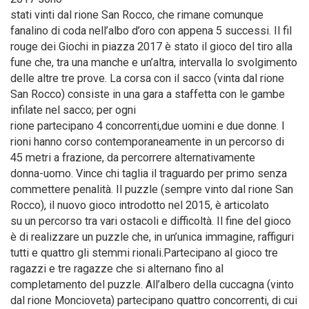
stati vinti dal rione San Rocco, che rimane comunque
fanalino di coda nell’albo d’oro con appena 5 successi. Il fil
rouge dei Giochi in piazza 2017 è stato il gioco del tiro alla
fune che, tra una manche e un’altra, intervalla lo svolgimento
delle altre tre prove. La corsa con il sacco (vinta dal rione
San Rocco) consiste in una gara a staffetta con le gambe
infilate nel sacco; per ogni
rione partecipano 4 concorrenti,due uomini e due donne. I
rioni hanno corso contemporaneamente in un percorso di
45 metri a frazione, da percorrere alternativamente
donna-uomo. Vince chi taglia il traguardo per primo senza
commettere penalità. Il puzzle (sempre vinto dal rione San
Rocco), il nuovo gioco introdotto nel 2015, è articolato
su un percorso tra vari ostacoli e difficoltà. Il fine del gioco
è di realizzare un puzzle che, in un’unica immagine, raffiguri
tutti e quattro gli stemmi rionali.Partecipano al gioco tre
ragazzi e tre ragazze che si alternano fino al
completamento del puzzle. All’albero della cuccagna (vinto
dal rione Moncioveta) partecipano quattro concorrenti, di cui