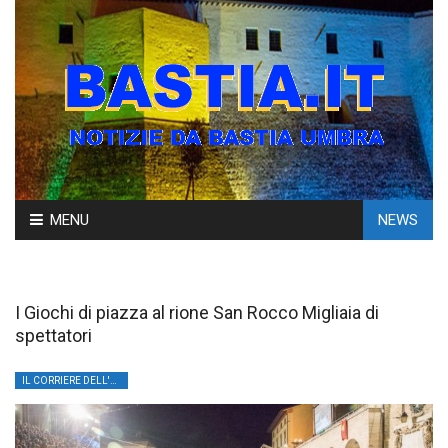
Skip
MENU
NEWS
to
content
I Giochi di piazza al rione San Rocco Migliaia di
spettatori
IL CORRIERE DELL'UMBRIA