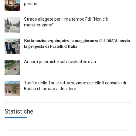
persa»
Strade allagate per il maltempo FdI: “Non c’è
manutenzione”
𝐑𝐨𝐭𝐭𝐚𝐦𝐚𝐳𝐢𝐨𝐧𝐞-𝐪𝐮i𝐧𝐪𝐮𝐢𝐞𝐬: 𝐥𝐚 𝐦𝐚𝐠𝐠𝐢𝐨𝐫𝐚𝐧𝐳𝐚 di sinistra 𝐛𝐨𝐜𝐜𝐢𝐚
𝐥𝐚 𝐩𝐫𝐨𝐩𝐨𝐬𝐭𝐚 𝐝𝐢 𝐅𝐫𝐚𝐭𝐞𝐥𝐥𝐢 𝐝’𝐈𝐭𝐚𝐥𝐢𝐚
Ancora polemiche sul cavalcaferrovia
Tariffe della Tari e rottamazione cartelle Il consiglio di
Bastia chiamato a decidere
Statistiche: