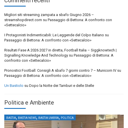
Commenti recenti
Migliori siti streaming zampata a sbafo Giugno 2026 –
streamshopdirect.com
su
Passaggio di Bettona: A confronto con
«Settecalcio»
I Protagonisti Indimenticabili: Le Leggende del Colpo Italiano
su
Passaggio di Bettona: A confronto con «Settecalcio»
Risultati Fase A 2026 2027 in diretta, Football Italia – Siggknowtech |
Signalling Knowledge And Technology
su
Passaggio di Bettona: A
confronto con «Settecalcio»
Pronostici Football: Consigli A sbafo 7 giorni contro 7 – Municorn IV
su
Passaggio di Bettona: A confronto con «Settecalcio»
Un Bastiolo
su
Dopo la Notte dei Tamburi e delle Stelle
Politica e Ambiente
,
,
,
BASTIA
BASTIA NEWS
BASTIA UMBRA
POLITICA