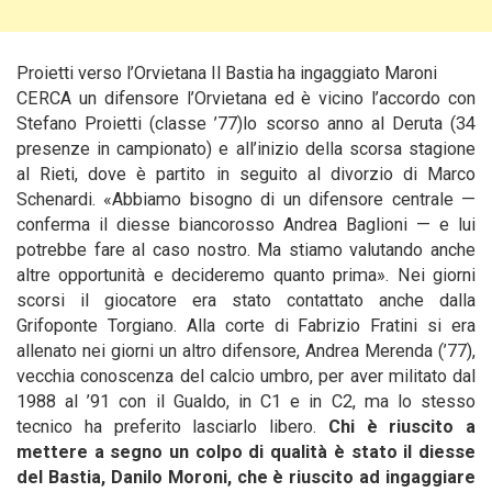
Proietti verso l’Orvietana Il Bastia ha ingaggiato Maroni
CERCA un difensore l’Orvietana ed è vicino l’accordo con
Stefano Proietti (classe ’77)
lo scorso anno al Deruta (34
presenze in campionato) e all’inizio della scorsa stagione
al Rieti, dove è partito in seguito al divorzio di Marco
Schenardi. «Abbiamo bisogno di un difensore centrale —
conferma il diesse biancorosso Andrea Baglioni — e lui
potrebbe fare al caso nostro. Ma stiamo valutando anche
altre opportunità e decideremo quanto prima». Nei giorni
scorsi il giocatore era stato contattato anche dalla
Grifoponte Torgiano. Alla corte di Fabrizio Fratini si era
allenato nei giorni un altro difensore, Andrea Merenda (’77),
vecchia conoscenza del calcio umbro, per aver militato dal
1988 al ’91 con il Gualdo, in C1 e in C2, ma lo stesso
tecnico ha preferito lasciarlo libero.
Chi è riuscito a
mettere a segno un colpo di qualità è stato il diesse
del Bastia, Danilo Moroni, che è riuscito ad ingaggiare