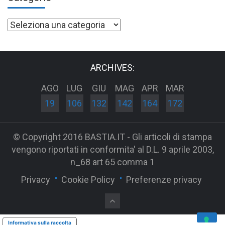
Categorie
ARCHIVES:
AGO
LUG
GIU
MAG
APR
MAR
19
106
132
142
164
172
© Copyright 2016 BASTIA.IT - Gli articoli di stampa
vengono riportati in conformita' al D.L. 9 aprile 2003,
n_68 art 65 comma 1
Privacy
Cookie Policy
Preferenze privacy
Informativa sulla raccolta