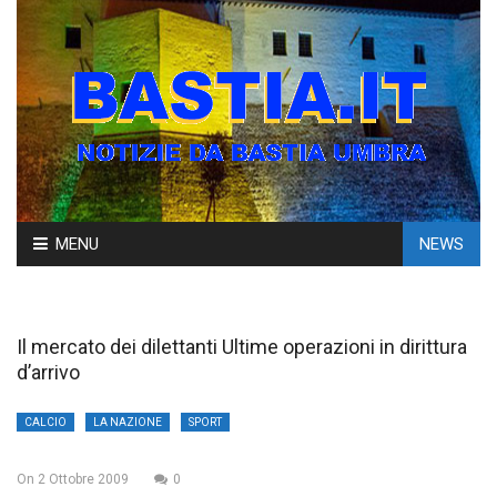
Skip
MENU
NEWS
to
content
Il mercato dei dilettanti Ultime operazioni in dirittura
d’arrivo
CALCIO
LA NAZIONE
SPORT
On
2 Ottobre 2009
0