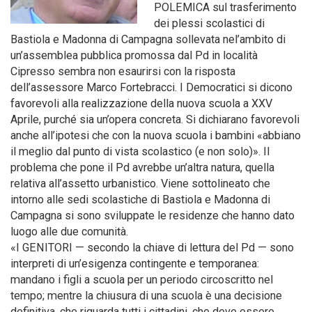
POLEMICA sul trasferimento
dei plessi scolastici di
Bastiola e Madonna di Campagna sollevata nel’ambito di
un’assemblea pubblica promossa dal Pd in località
Cipresso sembra non esaurirsi con la risposta
dell’assessore Marco Fortebracci. I Democratici si dicono
favorevoli alla realizzazione della nuova scuola a XXV
Aprile, purché sia un’opera concreta. Si dichiarano favorevoli
anche all’ipotesi che con la nuova scuola i bambini «abbiano
il meglio dal punto di vista scolastico (e non solo)». Il
problema che pone il Pd avrebbe un’altra natura, quella
relativa all’assetto urbanistico. Viene sottolineato che
intorno alle sedi scolastiche di Bastiola e Madonna di
Campagna si sono sviluppate le residenze che hanno dato
luogo alle due comunità.
«I GENITORI — secondo la chiave di lettura del Pd — sono
interpreti di un’esigenza contingente e temporanea:
mandano i figli a scuola per un periodo circoscritto nel
tempo; mentre la chiusura di una scuola è una decisione
definitiva, che riguarda tutti i cittadini, che deve essere