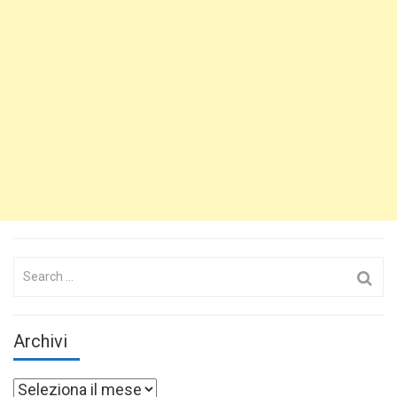
Search
for:
Archivi
Archivi