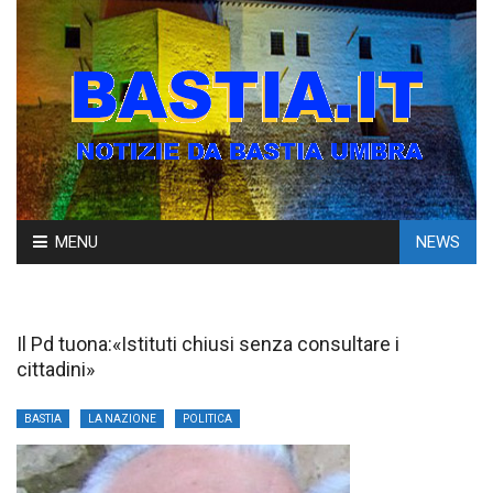
Skip
MENU
NEWS
to
content
Il Pd tuona:«Istituti chiusi senza consultare i
cittadini»
BASTIA
LA NAZIONE
POLITICA