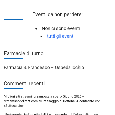
Eventi da non perdere:
Non ci sono eventi
tutti gli eventi
Farmacie di turno
Farmacia S. Francesco – Ospedalicchio
Commenti recenti
Migliori siti streaming zampata a sbafo Giugno 2026 –
streamshopdirect.com
su
Passaggio di Bettona: A confronto con
«Settecalcio»
I Protagonisti Indimenticabili: Le Leggende del Colpo Italiano
su