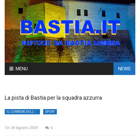
Skip
MENU
NEWS
to
content
La pista di Bastia per la squadra azzurra
IL CORRIERE DELL'UMBRIA
SPORT
On
28 Agosto 2009
0