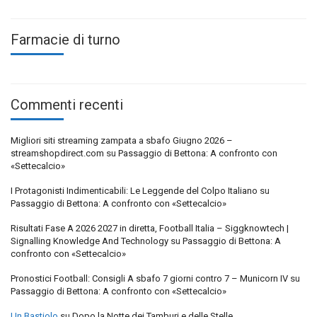
Farmacie di turno
Commenti recenti
Migliori siti streaming zampata a sbafo Giugno 2026 –
streamshopdirect.com
su
Passaggio di Bettona: A confronto con
«Settecalcio»
I Protagonisti Indimenticabili: Le Leggende del Colpo Italiano
su
Passaggio di Bettona: A confronto con «Settecalcio»
Risultati Fase A 2026 2027 in diretta, Football Italia – Siggknowtech |
Signalling Knowledge And Technology
su
Passaggio di Bettona: A
confronto con «Settecalcio»
Pronostici Football: Consigli A sbafo 7 giorni contro 7 – Municorn IV
su
Passaggio di Bettona: A confronto con «Settecalcio»
Un Bastiolo
su
Dopo la Notte dei Tamburi e delle Stelle