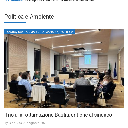
Politica e Ambiente
,
,
,
BASTIA
BASTIA UMBRA
LA NAZIONE
POLITICA
Il no alla rottamazione Bastia, critiche al sindaco
By
Gianluca
/
7 Agosto 2026