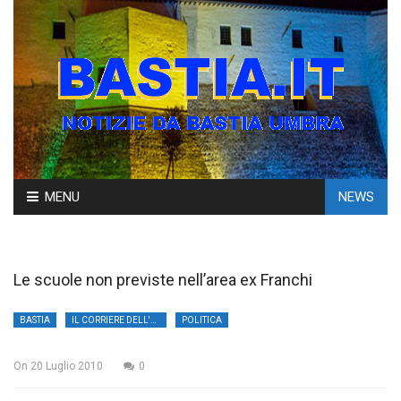
Skip
MENU
NEWS
to
content
Le scuole non previste nell’area ex Franchi
BASTIA
IL CORRIERE DELL'UMBRIA
POLITICA
On
20 Luglio 2010
0