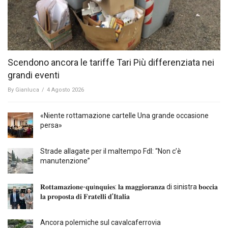
Scendono ancora le tariffe Tari Più differenziata nei
grandi eventi
By
Gianluca
/
4 Agosto 2026
«Niente rottamazione cartelle Una grande occasione
persa»
Strade allagate per il maltempo FdI: “Non c’è
manutenzione”
𝐑𝐨𝐭𝐭𝐚𝐦𝐚𝐳𝐢𝐨𝐧𝐞-𝐪𝐮i𝐧𝐪𝐮𝐢𝐞𝐬: 𝐥𝐚 𝐦𝐚𝐠𝐠𝐢𝐨𝐫𝐚𝐧𝐳𝐚 di sinistra 𝐛𝐨𝐜𝐜𝐢𝐚
𝐥𝐚 𝐩𝐫𝐨𝐩𝐨𝐬𝐭𝐚 𝐝𝐢 𝐅𝐫𝐚𝐭𝐞𝐥𝐥𝐢 𝐝’𝐈𝐭𝐚𝐥𝐢𝐚
Ancora polemiche sul cavalcaferrovia