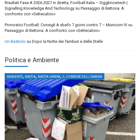
Risultati Fase A 2026 2027 in diretta, Football Italia – Siggknowtech |
Signalling Knowledge And Technology
su
Passaggio di Bettona: A
confronto con «Settecalcio»
Pronostici Football: Consigli A sbafo 7 giorni contro 7 – Municorn IV
su
Passaggio di Bettona: A confronto con «Settecalcio»
Un Bastiolo
su
Dopo la Notte dei Tamburi e delle Stelle
Politica e Ambiente
,
,
,
AMBIENTE
BASTIA
BASTIA UMBRA
IL CORRIERE DELL'UMBRIA