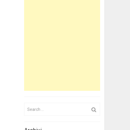
Search
for: