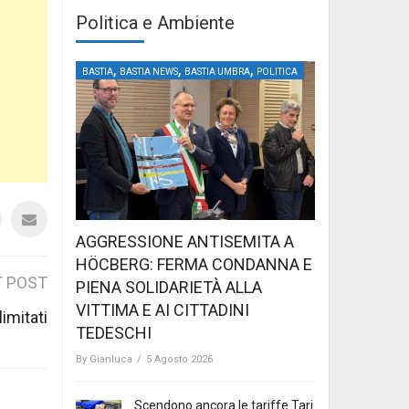
Politica e Ambiente
,
,
,
BASTIA
BASTIA NEWS
BASTIA UMBRA
POLITICA
AGGRESSIONE ANTISEMITA A
HÖCBERG: FERMA CONDANNA E
 POST
PIENA SOLIDARIETÀ ALLA
VITTIMA E AI CITTADINI
limitati
TEDESCHI
By
Gianluca
/
5 Agosto 2026
Scendono ancora le tariffe Tari