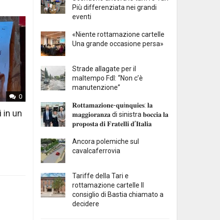
Più differenziata nei grandi
eventi
«Niente rottamazione cartelle
Una grande occasione persa»
Strade allagate per il
maltempo FdI: “Non c’è
manutenzione”
0
𝐑𝐨𝐭𝐭𝐚𝐦𝐚𝐳𝐢𝐨𝐧𝐞-𝐪𝐮i𝐧𝐪𝐮𝐢𝐞𝐬: 𝐥𝐚
i in un
𝐦𝐚𝐠𝐠𝐢𝐨𝐫𝐚𝐧𝐳𝐚 di sinistra 𝐛𝐨𝐜𝐜𝐢𝐚 𝐥𝐚
𝐩𝐫𝐨𝐩𝐨𝐬𝐭𝐚 𝐝𝐢 𝐅𝐫𝐚𝐭𝐞𝐥𝐥𝐢 𝐝’𝐈𝐭𝐚𝐥𝐢𝐚
Ancora polemiche sul
cavalcaferrovia
Tariffe della Tari e
rottamazione cartelle Il
consiglio di Bastia chiamato a
decidere