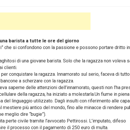
a barista a tutte le ore del giorno
” che si confondono con la passione e possono portare dritto in
aghitosi di una giovane barista. Solo che la ragazza non voleva 
 clienti.
 per conquistare la ragazza. Innamorato sul serio, faceva di tutto
al bancone a scherzare con la ragazza.
leva saperne delle attenzioni dell’innamorato, questi non l’ha pre
llulare della ragazza, ha iniziato a molestarla.Un fiume in piena
del linguaggio utilizzato. Dagli insulti con riferimento alle capa
o al mestiere più antico del mondo, fino alle minacce di rendere pu
e meglio dire “bugie”).
ita perte civile tramite l’avvocato Pettirossi. L’imputato, difeso
ire il processo con il pagamento di 250 euro di multa.