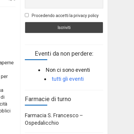
Procedendo accetti la privacy policy
Eventi da non perdere:
saperne
Non ci sono eventi
 per
tutti gli eventi
sa
 di
Farmacie di turno
cità
bblici
Farmacia S. Francesco –
Ospedalicchio