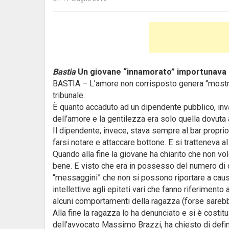
Bastia
Un giovane “innamorato” importunava un
BASTIA – L’amore non corrisposto genera “mostri
tribunale.
È quanto accaduto ad un dipendente pubblico, inv
dell’amore e la gentilezza era solo quella dovuta ai
Il dipendente, invece, stava sempre al bar proprio
farsi notare e attaccare bottone. E si tratteneva 
Quando alla fine la giovane ha chiarito che non vo
bene. E visto che era in possesso del numero di ce
“messaggini” che non si possono riportare a causa 
intellettive agli epiteti vari che fanno riferiment
alcuni comportamenti della ragazza (forse sarebb
Alla fine la ragazza lo ha denunciato e si è costitu
dell’avvocato Massimo Brazzi, ha chiesto di defin