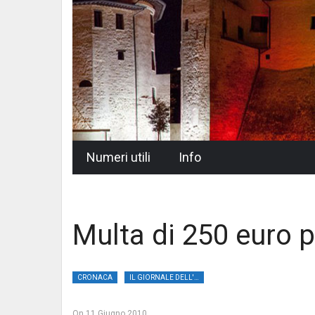
Skip
Numeri utili
Info
to
content
Multa di 250 euro p
CRONACA
IL GIORNALE DELL'UMBRIA
On
11 Giugno 2010