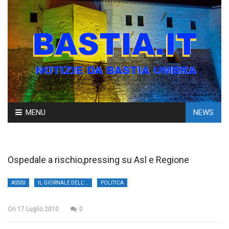
Skip
MENU
NEWS
to
content
Ospedale a rischio,pressing su Asl e Regione
ASSISI
IL GIORNALE DELL'UMBRIA
POLITICA
On
17 Luglio 2010
0