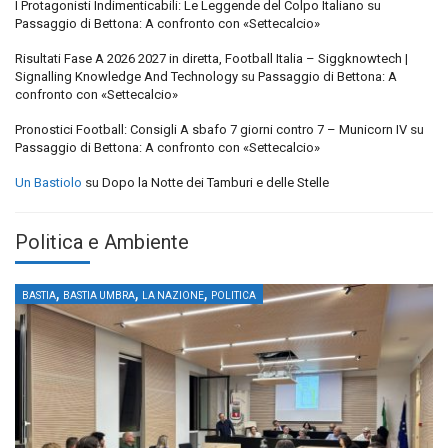
I Protagonisti Indimenticabili: Le Leggende del Colpo Italiano
su
Passaggio di Bettona: A confronto con «Settecalcio»
Risultati Fase A 2026 2027 in diretta, Football Italia – Siggknowtech |
Signalling Knowledge And Technology
su
Passaggio di Bettona: A
confronto con «Settecalcio»
Pronostici Football: Consigli A sbafo 7 giorni contro 7 – Municorn IV
su
Passaggio di Bettona: A confronto con «Settecalcio»
Un Bastiolo
su
Dopo la Notte dei Tamburi e delle Stelle
Politica e Ambiente
,
,
,
BASTIA
BASTIA UMBRA
LA NAZIONE
POLITICA