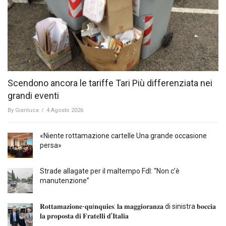
Scendono ancora le tariffe Tari Più differenziata nei
grandi eventi
By
Gianluca
/
4 Agosto 2026
«Niente rottamazione cartelle Una grande occasione
persa»
Strade allagate per il maltempo FdI: “Non c’è
manutenzione”
𝐑𝐨𝐭𝐭𝐚𝐦𝐚𝐳𝐢𝐨𝐧𝐞-𝐪𝐮i𝐧𝐪𝐮𝐢𝐞𝐬: 𝐥𝐚 𝐦𝐚𝐠𝐠𝐢𝐨𝐫𝐚𝐧𝐳𝐚 di sinistra 𝐛𝐨𝐜𝐜𝐢𝐚
𝐥𝐚 𝐩𝐫𝐨𝐩𝐨𝐬𝐭𝐚 𝐝𝐢 𝐅𝐫𝐚𝐭𝐞𝐥𝐥𝐢 𝐝’𝐈𝐭𝐚𝐥𝐢𝐚