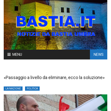
Skip
MENU
NEWS
to
content
«Passaggio a livello da eliminare, ecco la soluzione»
LA NAZIONE
POLITICA