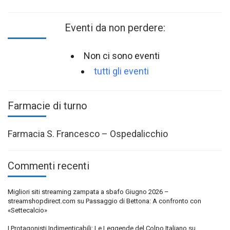
Eventi da non perdere:
Non ci sono eventi
tutti gli eventi
Farmacie di turno
Farmacia S. Francesco – Ospedalicchio
Commenti recenti
Migliori siti streaming zampata a sbafo Giugno 2026 –
streamshopdirect.com
su
Passaggio di Bettona: A confronto con
«Settecalcio»
I Protagonisti Indimenticabili: Le Leggende del Colpo Italiano
su