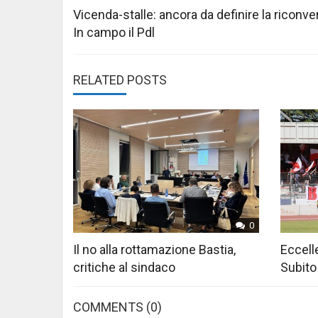
navigation
Vicenda-stalle: ancora da definire la riconv
In campo il Pdl
RELATED POSTS
0
Il no alla rottamazione Bastia,
Eccelle
critiche al sindaco
Subito
COMMENTS
(0)