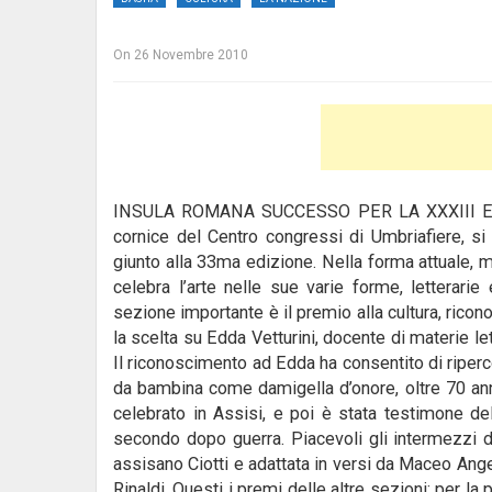
On
26 Novembre 2010
INSULA ROMANA SUCCESSO PER LA XXXIII E
cornice del Centro congressi di Umbriafiere, si
giunto alla 33ma edizione. Nella forma attuale, m
celebra l’arte nelle sue varie forme, letterarie
sezione importante è il premio alla cultura, ric
la scelta su Edda Vetturini, docente di materie let
Il riconoscimento ad Edda ha consentito di riperco
da bambina come damigella d’onore, oltre 70 anni
celebrato in Assisi, e poi è stata testimone de
secondo dopo guerra. Piacevoli gli intermezzi di
assisano Ciotti e adattata in versi da Maceo Ange
Rinaldi. Questi i premi delle altre sezioni: per la p