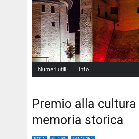
Skip
Numeri utili
Info
to
content
Premio alla cultura
memoria storica
BASTIA
CULTURA
LA NAZIONE