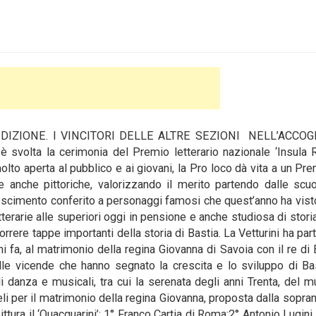
DIZIONE. I VINCITORI DELLE ALTRE SEZIONI NELL’ACCOG
 è svolta la cerimonia del Premio letterario nazionale ‘Insula
olto aperta al pubblico e ai giovani, la Pro loco dà vita a un Pr
 e anche pittoriche,
valorizzando il merito partendo dalle scu
onoscimento conferito a personaggi famosi che quest’anno ha vist
terarie alle superiori oggi in pensione e anche studiosa di storia
rrere tappe importanti della storia di Bastia. La Vetturini ha par
 fa, al matrimonio della regina Giovanna di Savoia con il re di 
lle vicende che hanno segnato la crescita e lo sviluppo di Ba
 danza e musicali, tra cui la serenata degli anni Trenta, del m
li per il matrimonio della regina Giovanna, proposta dalla sopran
ittura il ‘Quacquarini’: 1° Franco Cartia di Roma;2° Antonio Lugini d