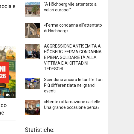
“A Höchberg vile attentato a
 sociale
valori europei”
«Ferma condanna all’attentato
di Höchberg»
AGGRESSIONE ANTISEMITA A
HÖCBERG: FERMA CONDANNA
E PIENA SOLIDARIETÀ ALLA
VITTIMA E AI CITTADINI
TEDESCHI
Scendono ancora le tariffe Tari
Più differenziata nei grandi
eventi
0
«Niente rottamazione cartelle
ico
Una grande occasione persa»
ne
Statistiche: