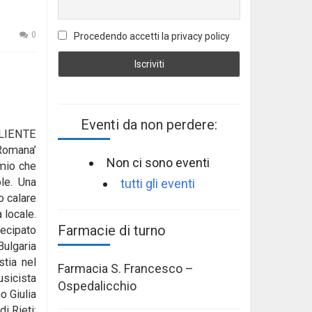
0
Procedendo accetti la privacy policy
Eventi da non perdere:
LIENTE
 Romana’
Non ci sono eventi
emio che
ole. Una
tutti gli eventi
o calare
 locale.
Farmacie di turno
tecipato
Bulgaria
stia nel
Farmacia S. Francesco –
usicista
Ospedalicchio
o Giulia
i Rieti;