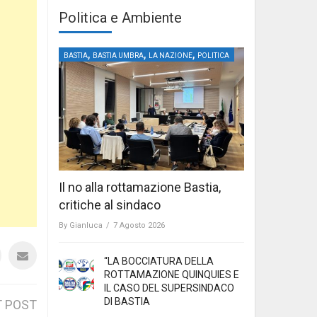
Politica e Ambiente
,
,
,
BASTIA
BASTIA UMBRA
LA NAZIONE
POLITICA
Il no alla rottamazione Bastia,
critiche al sindaco
By
Gianluca
/
7 Agosto 2026
“LA BOCCIATURA DELLA
ROTTAMAZIONE QUINQUIES E
IL CASO DEL SUPERSINDACO
DI BASTIA
 POST