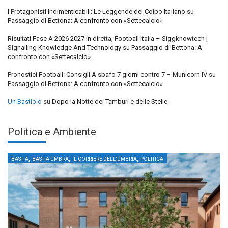
I Protagonisti Indimenticabili: Le Leggende del Colpo Italiano
su
Passaggio di Bettona: A confronto con «Settecalcio»
Risultati Fase A 2026 2027 in diretta, Football Italia – Siggknowtech |
Signalling Knowledge And Technology
su
Passaggio di Bettona: A
confronto con «Settecalcio»
Pronostici Football: Consigli A sbafo 7 giorni contro 7 – Municorn IV
su
Passaggio di Bettona: A confronto con «Settecalcio»
Un Bastiolo
su
Dopo la Notte dei Tamburi e delle Stelle
Politica e Ambiente
,
,
,
BASTIA
BASTIA UMBRA
IL CORRIERE DELL'UMBRIA
POLITICA