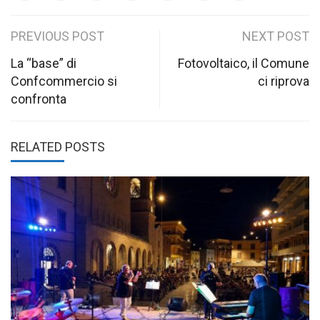
Post
PREVIOUS POST
NEXT POST
navigation
La “base” di
Fotovoltaico, il Comune
Confcommercio si
ci riprova
confronta
RELATED POSTS