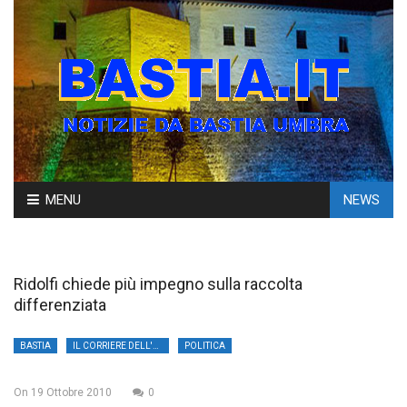
Skip
MENU
NEWS
to
content
Ridolfi chiede più impegno sulla raccolta
differenziata
BASTIA
IL CORRIERE DELL'UMBRIA
POLITICA
On
19 Ottobre 2010
0