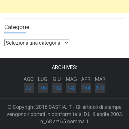
Categorie
Categorie
ARCHIVES:
AGO
LUG
GIU
MAG
APR
MAR
22
106
132
142
164
172
© Copyright 2016 BASTIA.IT - Gli articoli di stampa
vengono riportati in conformita' al D.L. 9 aprile 2003,
n_68 art 65 comma 1