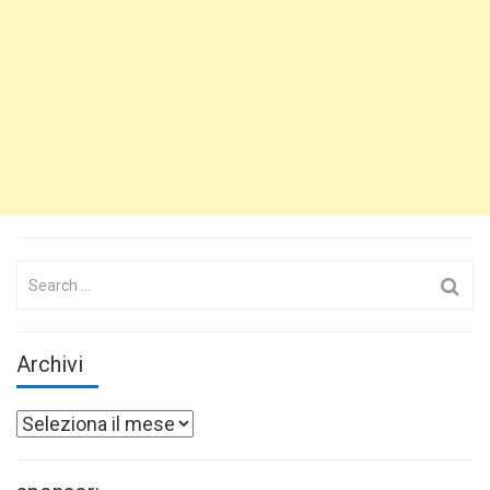
Search
for:
Archivi
Archivi