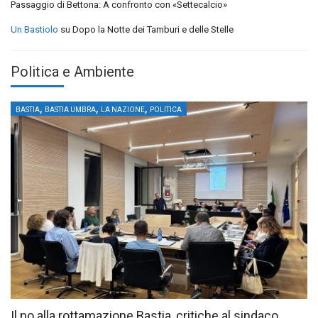
Passaggio di Bettona: A confronto con «Settecalcio»
Un Bastiolo
su
Dopo la Notte dei Tamburi e delle Stelle
Politica e Ambiente
,
,
,
BASTIA
BASTIA UMBRA
LA NAZIONE
POLITICA
Il no alla rottamazione Bastia, critiche al sindaco