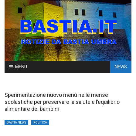
Skip
MENU
NEWS
to
content
Sperimentazione nuovo menù nelle mense
scolastiche per preservare la salute e l’equilibrio
alimentare dei bambini
BASTIA NEWS
POLITICA