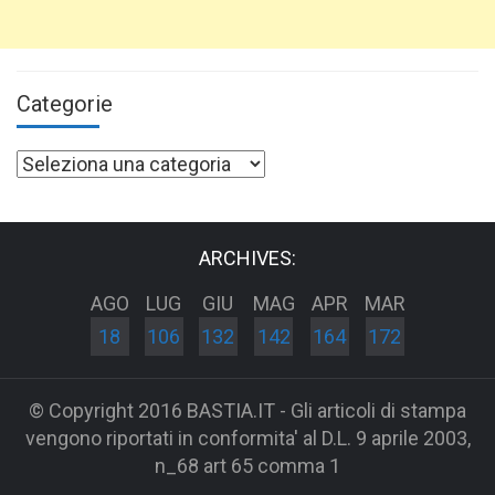
Categorie
Categorie
ARCHIVES:
AGO
LUG
GIU
MAG
APR
MAR
18
106
132
142
164
172
© Copyright 2016 BASTIA.IT - Gli articoli di stampa
vengono riportati in conformita' al D.L. 9 aprile 2003,
n_68 art 65 comma 1