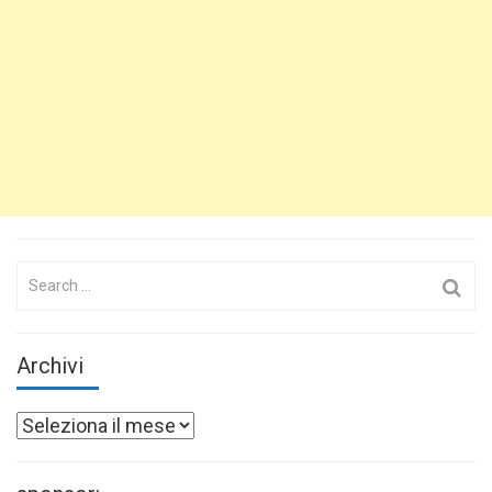
Search
for:
Archivi
Archivi