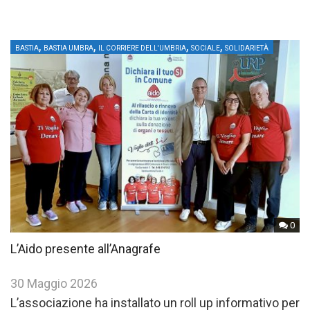
,
,
,
,
BASTIA
BASTIA UMBRA
IL CORRIERE DELL'UMBRIA
SOCIALE
SOLIDARIETÀ
0
L’Aido presente all’Anagrafe
30 Maggio 2026
L’associazione ha installato un roll up informativo per