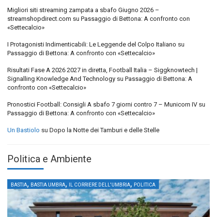
Migliori siti streaming zampata a sbafo Giugno 2026 –
streamshopdirect.com
su
Passaggio di Bettona: A confronto con
«Settecalcio»
I Protagonisti Indimenticabili: Le Leggende del Colpo Italiano
su
Passaggio di Bettona: A confronto con «Settecalcio»
Risultati Fase A 2026 2027 in diretta, Football Italia – Siggknowtech |
Signalling Knowledge And Technology
su
Passaggio di Bettona: A
confronto con «Settecalcio»
Pronostici Football: Consigli A sbafo 7 giorni contro 7 – Municorn IV
su
Passaggio di Bettona: A confronto con «Settecalcio»
Un Bastiolo
su
Dopo la Notte dei Tamburi e delle Stelle
Politica e Ambiente
,
,
,
BASTIA
BASTIA UMBRA
IL CORRIERE DELL'UMBRIA
POLITICA