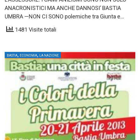
ANACRONISTICI MA ANCHE DANNOSI’ BASTIA
UMBRA —NON CI SONO polemiche tra Giunta e
Confcommercio, anche per le critiche di Caccinelli,…
1481 Visite totali
,
,
BASTIA
ECONOMIA
LA NAZIONE