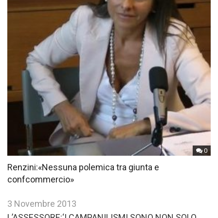
0
Renzini:«Nessuna polemica tra giunta e
confcommercio»
3 Novembre 2013
L’ASSESSORE:‘I CAMPANILISMI SONO NON SOLO