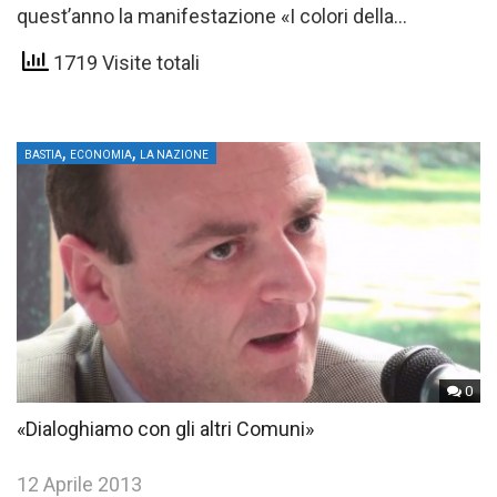
quest’anno la manifestazione «I colori della
primavera» punta ad attrarre visitatori…
1719 Visite totali
,
,
BASTIA
ECONOMIA
LA NAZIONE
0
«Dialoghiamo con gli altri Comuni»
12 Aprile 2013