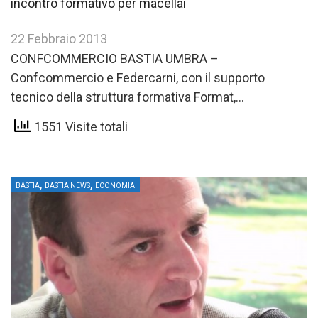
incontro formativo per macellai
22 Febbraio 2013
CONFCOMMERCIO BASTIA UMBRA –
Confcommercio e Federcarni, con il supporto
tecnico della struttura formativa Format,
promuovono un incontro gratuito per i macellai del
1551 Visite totali
comprensorio Bastia-Assisi…
,
,
BASTIA
BASTIA NEWS
ECONOMIA