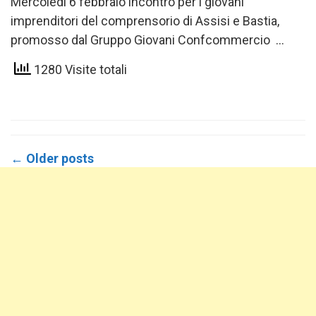
Mercoledì 6 febbraio incontro per i giovani
imprenditori del comprensorio di Assisi e Bastia,
promosso dal Gruppo Giovani Confcommercio
Appuntamento alle 14.00, presso la…
1280 Visite totali
Posts
←
Older posts
navigation