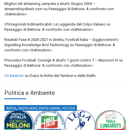
Migliori siti streaming zampata a sbafo Giugno 2026 –
streamshopdirect.com
su
Passaggio di Bettona: A confronto con
«Settecalcio»
I Protagonisti Indimenticabili: Le Leggende del Colpo Italiano
su
Passaggio di Bettona: A confronto con «Settecalcio»
Risultati Fase A 2026 2027 in diretta, Football Italia – Siggknowtech |
Signalling Knowledge And Technology
su
Passaggio di Bettona: A
confronto con «Settecalcio»
Pronostici Football: Consigli A sbafo 7 giorni contro 7 – Municorn IV
su
Passaggio di Bettona: A confronto con «Settecalcio»
Un Bastiolo
su
Dopo la Notte dei Tamburi e delle Stelle
Politica e Ambiente
,
,
,
BASTIA
BASTIA NEWS
BASTIA UMBRA
POLITICA