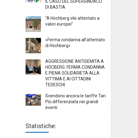
IL CASO DEL SUPERSINDACO
DI BASTIA
“A Höchberg vile attentato a
valori europei”
«Ferma condanna all’attentato
di Höchberg»
AGGRESSIONE ANTISEMITA A
HÖCBERG: FERMA CONDANNA
E PIENA SOLIDARIETÀ ALLA
VITTIMA E AI CITTADINI
TEDESCHI
Scendono ancora le tariffe Tari
Più differenziata nei grandi
eventi
Statistiche: