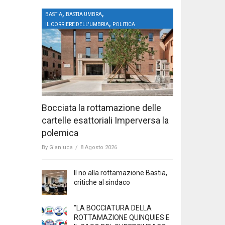
,
,
BASTIA
BASTIA UMBRA
,
IL CORRIERE DELL'UMBRIA
POLITICA
Bocciata la rottamazione delle
cartelle esattoriali Imperversa la
polemica
By
Gianluca
/
8 Agosto 2026
Il no alla rottamazione Bastia,
critiche al sindaco
“LA BOCCIATURA DELLA
ROTTAMAZIONE QUINQUIES E