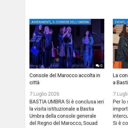
,
,
AVVENIMENTI
IL CORRIERE DELL'UMBRIA
EVENTI
0
Console del Marocco accolta in
La con
città
a Bast
7 Luglio 2026
7 Lugl
BASTIA UMBRA Si è conclusa ieri
Per lo 
la visita istituzionale a Bastia
import
Umbra della console generale
interc
del Regno del Marocco, Souad
Si è co