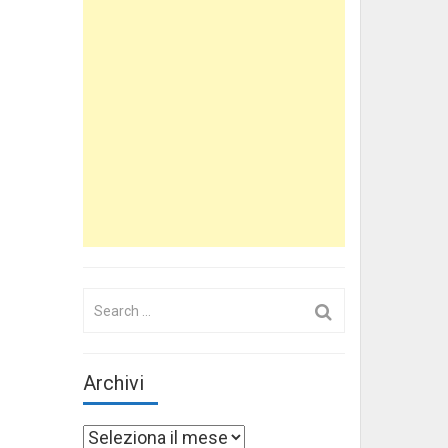
Search
for:
Archivi
Archivi