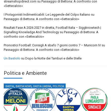
streamshopdirect.com
su
Passaggio di Bettona: A confronto con
«Settecalcio»
I Protagonisti Indimenticabili: Le Leggende del Colpo Italiano
su
Passaggio di Bettona: A confronto con «Settecalcio»
Risultati Fase A 2026 2027 in diretta, Football Italia – Siggknowtech |
Signalling Knowledge And Technology
su
Passaggio di Bettona: A
confronto con «Settecalcio»
Pronostici Football: Consigli A sbafo 7 giorni contro 7 – Municorn IV
su
Passaggio di Bettona: A confronto con «Settecalcio»
Un Bastiolo
su
Dopo la Notte dei Tamburi e delle Stelle
Politica e Ambiente
,
,
,
BASTIA
BASTIA NEWS
BASTIA UMBRA
POLITICA