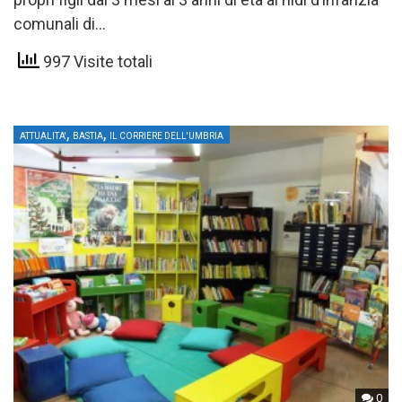
comunali di…
997 Visite totali
,
,
ATTUALITA'
BASTIA
IL CORRIERE DELL'UMBRIA
0