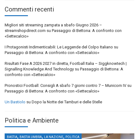
Commenti recenti
Migliori siti streaming zampata a sbafo Giugno 2026 –
streamshopdirect.com
su
Passaggio di Bettona: A confronto con
«Settecalcio»
I Protagonisti Indimenticabili: Le Leggende del Colpo Italiano
su
Passaggio di Bettona: A confronto con «Settecalcio»
Risultati Fase A 2026 2027 in diretta, Football Italia – Siggknowtech |
Signalling Knowledge And Technology
su
Passaggio di Bettona: A
confronto con «Settecalcio»
Pronostici Football: Consigli A sbafo 7 giorni contro 7 – Municorn IV
su
Passaggio di Bettona: A confronto con «Settecalcio»
Un Bastiolo
su
Dopo la Notte dei Tamburi e delle Stelle
Politica e Ambiente
,
,
,
BASTIA
BASTIA UMBRA
LA NAZIONE
POLITICA