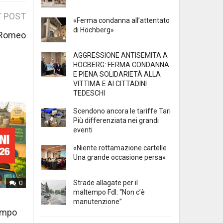
 POST
«Ferma condanna all’attentato
di Höchberg»
e Romeo
AGGRESSIONE ANTISEMITA A
HÖCBERG: FERMA CONDANNA
E PIENA SOLIDARIETÀ ALLA
VITTIMA E AI CITTADINI
TEDESCHI
Scendono ancora le tariffe Tari
Più differenziata nei grandi
eventi
«Niente rottamazione cartelle
Una grande occasione persa»
Strade allagate per il
0
maltempo FdI: “Non c’è
manutenzione”
tempo