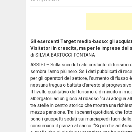
Gli esercenti Target medio-basso: gli acquist
Visitatori in crescita, ma per le imprese del
di SILVIA BARTOCCI FONTANA
ASSISI – Sulla scia del calo costante di turismo e d
sembra l’anno più nero.
Se i dati pubblicati di rec
per gli operatori del settore, l’aumento di flusso
nessuna tregua o battuta d’arresto al progressivo
Il livello qualitativo del turismo è diminuito in m
albergatori ad un gioco al ribasso “ci si adegua all
tre stelle in centro storico che mostra una richie
mezza pensione. Tra i scenari quotidiani, che fotog
sono i gruppetti seduti sui marciapiedi fuori dalle p
consumano il pranzo al sacco. “Si perchè ad Assisi