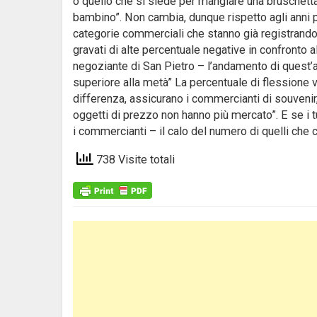
o quello che si siede per mangiare una bruschetta 
bambino”. Non cambia, dunque rispetto agli anni p
categorie commerciali che stanno già registrando
gravati di alte percentuale negative in confronto
negoziante di San Pietro – l’andamento di quest’an
superiore alla metà” La percentuale di flessione v
differenza, assicurano i commercianti di souvenir,
oggetti di prezzo non hanno più mercato”. E se i tu
i commercianti – il calo del numero di quelli che
738 Visite totali