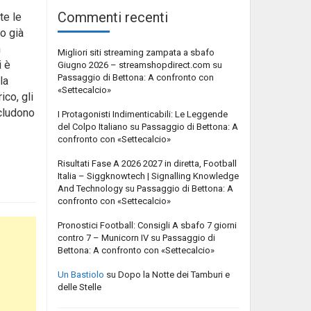
Commenti recenti
te le
o già
n
Migliori siti streaming zampata a sbafo
i è
Giugno 2026 – streamshopdirect.com
su
Passaggio di Bettona: A confronto con
la
«Settecalcio»
co, gli
ncludono
I Protagonisti Indimenticabili: Le Leggende
del Colpo Italiano
su
Passaggio di Bettona: A
confronto con «Settecalcio»
Risultati Fase A 2026 2027 in diretta, Football
Italia – Siggknowtech | Signalling Knowledge
And Technology
su
Passaggio di Bettona: A
confronto con «Settecalcio»
Pronostici Football: Consigli A sbafo 7 giorni
contro 7 – Municorn IV
su
Passaggio di
Bettona: A confronto con «Settecalcio»
Un Bastiolo
su
Dopo la Notte dei Tamburi e
delle Stelle