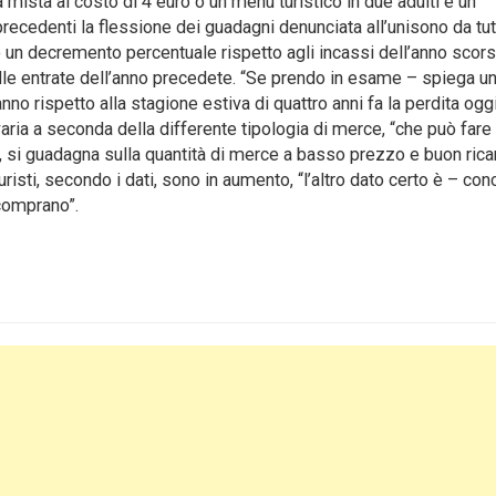
mista al costo di 4 euro o un menù turistico in due adulti e un
recedenti la flessione dei guadagni denunciata all’unisono da tut
 un decremento percentuale rispetto agli incassi dell’anno scors
 alle entrate dell’anno precedete. “Se prendo in esame – spiega u
no rispetto alla stagione estiva di quattro anni fa la perdita ogg
aria a seconda della differente tipologia di merce, “che può fare 
 si guadagna sulla quantità di merce a basso prezzo e buon ricari
risti, secondo i dati, sono in aumento, “l’altro dato certo è – co
 comprano”.