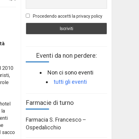
Procedendo accetti la privacy policy
tà
Eventi da non perdere:
il 2010
Non ci sono eventi
isti,
tutti gli eventi
arole
Farmacie di turno
 hotel
 la
enti
Farmacia S. Francesco –
he
Ospedalicchio
l sacco