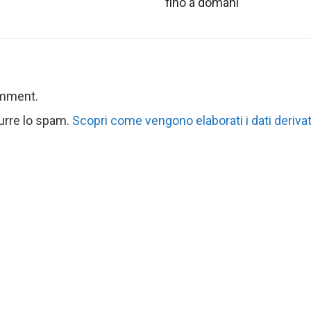
fino a domani
omment.
durre lo spam.
Scopri come vengono elaborati i dati derivat