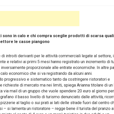
i sono in calo e chi compra sceglie prodotti di scarsa quali
 settore le casse piangono
i introiti derivanti per le attività commerciali legate al settore, 
ente e relativi ai primi 5 mesi hanno registrato un incremento di tur
 è inversamente proporzionale alle entrate economiche. In altre p
 calo economico che si va registrando da alcuni anni.
odo progressivo e sistematico tanto da costringere ristoratori e
e richieste di mercato ma nei limiti, spiega Arianna titolare di un
sta via mail di un gruppo che vuole spendere 20 euro al giorno per
rafano il basso livello di turismo denunciato dalle attività, ricorr
izzerie al taglio o sui prati ai lati delle strade fuori dal centro c
 – si lamenta un ristoratore – regge bene il turista del pranzo a