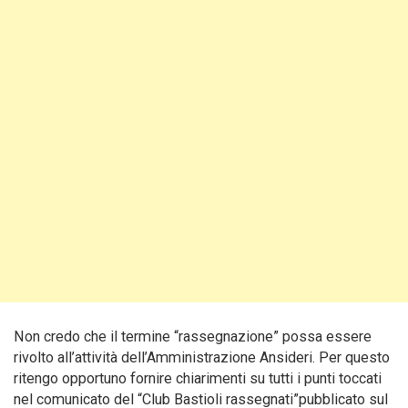
Non credo che il termine “rassegnazione” possa essere
rivolto all’attività dell’Amministrazione Ansideri. Per questo
ritengo opportuno fornire chiarimenti su tutti i punti toccati
nel comunicato del “Club Bastioli rassegnati”pubblicato sul