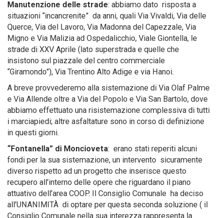
Manutenzione delle strade
: abbiamo dato risposta a
situazioni “incancrenite” da anni, quali Via Vivaldi, Via delle
Querce, Via del Lavoro, Via Madonna del Capezzale, Via
Migno e Via Malizia ad Ospedalicchio, Viale Giontella, le
strade di XXV Aprile (lato superstrada e quelle che
insistono sul piazzale del centro commerciale
“Giramondo”), Via Trentino Alto Adige e via Hanoi.
A breve provvederemo alla sistemazione di Via Olaf Palme
e Via Allende oltre a Via del Popolo e Via San Bartolo, dove
abbiamo effettuato una risistemazione complessiva di tutti
i marciapiedi; altre asfaltature sono in corso di definizione
in questi giorni.
“Fontanella” di Moncioveta
: erano stati reperiti alcuni
fondi per la sua sistemazione, un intervento sicuramente
diverso rispetto ad un progetto che inserisce questo
recupero all’interno delle opere che riguardano il piano
attuativo dell’area COOP. Il Consiglio Comunale ha deciso
all’UNANIMITÀ di optare per questa seconda soluzione ( il
Consiglio Comunale nella sua interezza rappresenta la