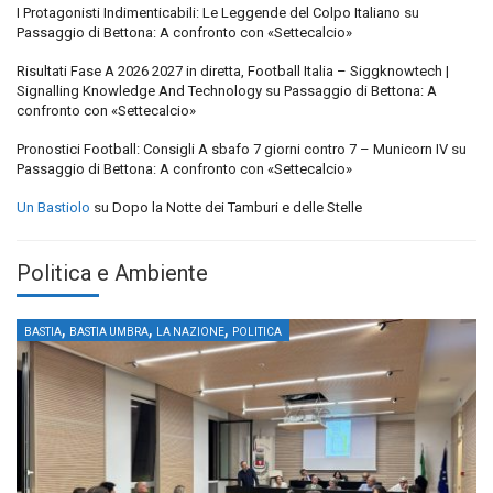
I Protagonisti Indimenticabili: Le Leggende del Colpo Italiano
su
Passaggio di Bettona: A confronto con «Settecalcio»
Risultati Fase A 2026 2027 in diretta, Football Italia – Siggknowtech |
Signalling Knowledge And Technology
su
Passaggio di Bettona: A
confronto con «Settecalcio»
Pronostici Football: Consigli A sbafo 7 giorni contro 7 – Municorn IV
su
Passaggio di Bettona: A confronto con «Settecalcio»
Un Bastiolo
su
Dopo la Notte dei Tamburi e delle Stelle
Politica e Ambiente
,
,
,
BASTIA
BASTIA UMBRA
LA NAZIONE
POLITICA