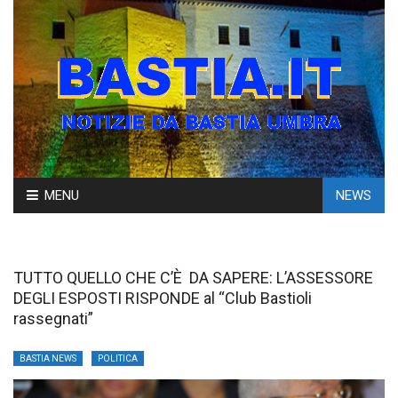
Skip
MENU
NEWS
to
content
TUTTO QUELLO CHE C’Ѐ DA SAPERE: L’ASSESSORE
DEGLI ESPOSTI RISPONDE al “Club Bastioli
rassegnati”
BASTIA NEWS
POLITICA