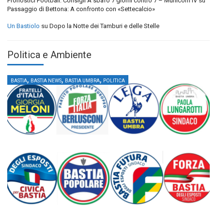
Pronostici Football: Consigli A sbafo 7 giorni contro 7 – Municorn IV
su
Passaggio di Bettona: A confronto con «Settecalcio»
Un Bastiolo
su
Dopo la Notte dei Tamburi e delle Stelle
Politica e Ambiente
,
,
,
BASTIA
BASTIA NEWS
BASTIA UMBRA
POLITICA