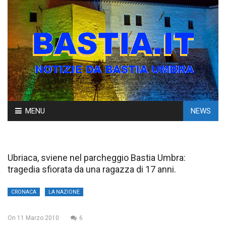
Skip
MENU
NEWS
to
content
Ubriaca, sviene nel parcheggio Bastia Umbra:
tragedia sfiorata da una ragazza di 17 anni.
CRONACA
LA NAZIONE
On
11 Marzo 2010
6