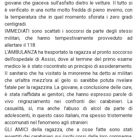
giovane che giaceva sull’asfalto dietro le vetture. Il tutto si
è verificato in una notte molto fredda di pieno inverno, con
la temperatura che in quel momento sfiorata i zero gradi
centigradi.
IMMEDIATI sono scattati i soccorsi da parte degli stessi
militari, che hanno tempestivamente provveduto ad
allertare il 118.
L’AMBULANZA ha trasportato la ragazza al pronto soccorso
dell’ospedale di Assisi, dove al termine del primo esame
medico le è stato riscontrato un principio di assideramento.
Il sanitario che ha visitato la minorenne ha detto ai militari
che un’altra mezz’ora al gelo si sarebbe potuta rivelare
fatale per la ragazzina. La giovane, a conclusione delle cure,
è stata riaffidata ai genitori, che hanno espresso parole di
vivo ringraziamento nei confronti dei carabinieri. La
casualità, sì, ma anche l’abuso di alcol da parte di
adolescenti, in questo caso italiani, ma spesso tristemente
accomunati nel fenomeno agli stranieri.
GLI AMICI della ragazza, che a cose fatte sono stati
avvertiti dai carabinieri sui rischi corsi dalla loro compagna,