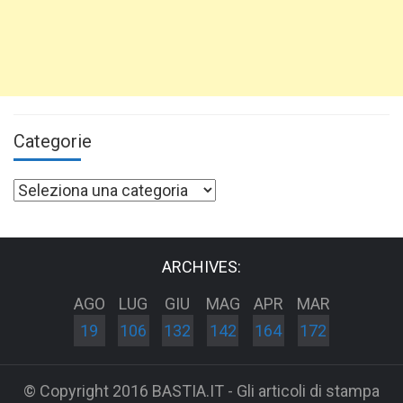
Categorie
Categorie
ARCHIVES:
AGO
LUG
GIU
MAG
APR
MAR
19
106
132
142
164
172
© Copyright 2016 BASTIA.IT - Gli articoli di stampa