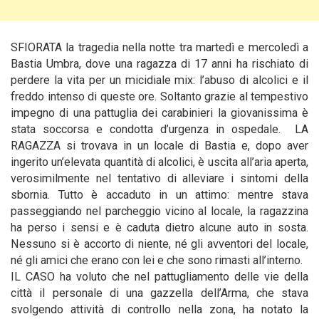
SFIORATA la tragedia nella notte tra martedì e mercoledì a
Bastia Umbra, dove una ragazza di 17 anni ha rischiato di
perdere la vita per un micidiale mix: l’abuso di alcolici e il
freddo intenso di queste ore. Soltanto grazie al tempestivo
impegno di una pattuglia dei carabinieri la giovanissima è
stata soccorsa e condotta d’urgenza in ospedale.
LA
RAGAZZA si trovava in un locale di Bastia e, dopo aver
ingerito un’elevata quantità di alcolici, è uscita all’aria aperta,
verosimilmente nel tentativo di alleviare i sintomi della
sbornia. Tutto è accaduto in un attimo: mentre stava
passeggiando nel parcheggio vicino al locale, la ragazzina
ha perso i sensi e è caduta dietro alcune auto in sosta.
Nessuno si è accorto di niente, né gli avventori del locale,
né gli amici che erano con lei e che sono rimasti all’interno.
IL CASO ha voluto che nel pattugliamento delle vie della
città il personale di una gazzella dell’Arma, che stava
svolgendo attività di controllo nella zona, ha notato la