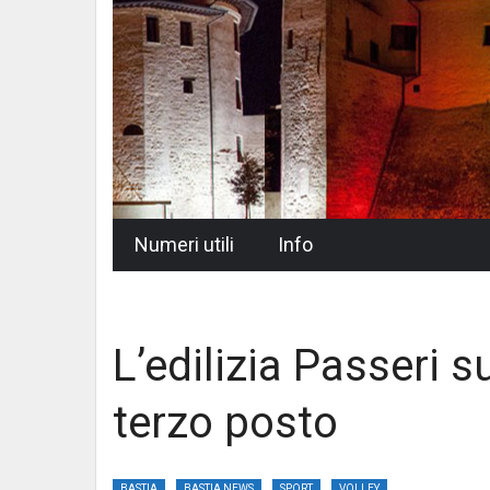
Skip
Numeri utili
Info
to
content
L’edilizia Passeri s
terzo posto
BASTIA
BASTIA NEWS
SPORT
VOLLEY