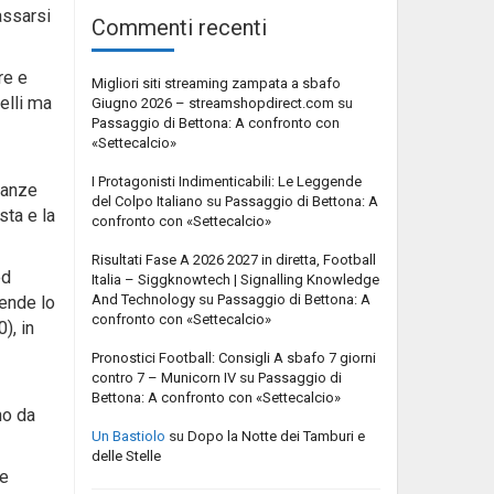
assarsi
Commenti recenti
re e
Migliori siti streaming zampata a sbafo
elli ma
Giugno 2026 – streamshopdirect.com
su
Passaggio di Bettona: A confronto con
«Settecalcio»
I Protagonisti Indimenticabili: Le Leggende
stanze
del Colpo Italiano
su
Passaggio di Bettona: A
sta e la
confronto con «Settecalcio»
Risultati Fase A 2026 2027 in diretta, Football
ed
Italia – Siggknowtech | Signalling Knowledge
And Technology
su
Passaggio di Bettona: A
rende lo
confronto con «Settecalcio»
), in
Pronostici Football: Consigli A sbafo 7 giorni
contro 7 – Municorn IV
su
Passaggio di
Bettona: A confronto con «Settecalcio»
no da
Un Bastiolo
su
Dopo la Notte dei Tamburi e
delle Stelle
re