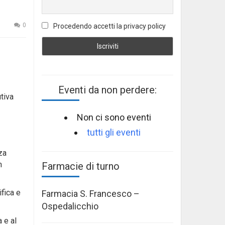
0
Procedendo accetti la privacy policy
Eventi da non perdere:
tiva
Non ci sono eventi
tutti gli eventi
za
n
Farmacie di turno
fica e
Farmacia S. Francesco –
Ospedalicchio
a e al