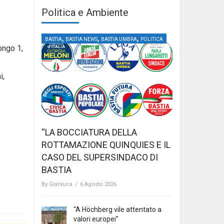
Politica e Ambiente
,
,
,
BASTIA
BASTIA NEWS
BASTIA UMBRA
POLITICA
ongo 1,
i,
“LA BOCCIATURA DELLA
ROTTAMAZIONE QUINQUIES E IL
CASO DEL SUPERSINDACO DI
BASTIA
By
Gianluca
/
6 Agosto 2026
“A Höchberg vile attentato a
valori europei”