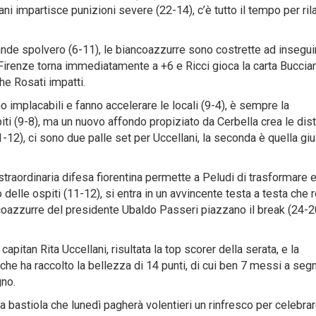
ani impartisce punizioni severe (22-14), c’è tutto il tempo per ril
rande spolvero (6-11), le biancoazzurre sono costrette ad insegui
 Firenze torna immediatamente a +6 e Ricci gioca la carta Bucciar
e Rosati impatti.
implacabili e fanno accelerare le locali (9-4), è sempre la
spiti (9-8), ma un nuovo affondo propiziato da Cerbella crea le di
-12), ci sono due palle set per Uccellani, la seconda è quella giu
 straordinaria difesa fiorentina permette a Peludi di trasformare 
 delle ospiti (11-12), si entra in un avvincente testa a testa che 
coazzurre del presidente Ubaldo Passeri piazzano il break (24-20
capitan Rita Uccellani, risultata la top scorer della serata, e la
he ha raccolto la bellezza di 14 punti, di cui ben 7 messi a seg
gno.
za bastiola che lunedì pagherà volentieri un rinfresco per celebra