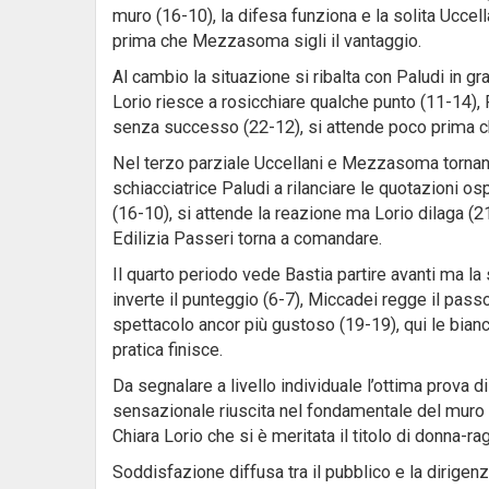
muro (16-10), la difesa funziona e la solita Uccell
prima che Mezzasoma sigli il vantaggio.
Al cambio la situazione si ribalta con Paludi in g
Lorio riesce a rosicchiare qualche punto (11-14),
senza successo (22-12), si attende poco prima ch
Nel terzo parziale Uccellani e Mezzasoma tornano 
schiacciatrice Paludi a rilanciare le quotazioni o
(16-10), si attende la reazione ma Lorio dilaga (21
Edilizia Passeri torna a comandare.
Il quarto periodo vede Bastia partire avanti ma la
inverte il punteggio (6-7), Miccadei regge il passo
spettacolo ancor più gustoso (19-19), qui le bian
pratica finisce.
Da segnalare a livello individuale l’ottima prova di 
sensazionale riuscita nel fondamentale del muro c
Chiara Lorio che si è meritata il titolo di donna-ra
Soddisfazione diffusa tra il pubblico e la dirigen