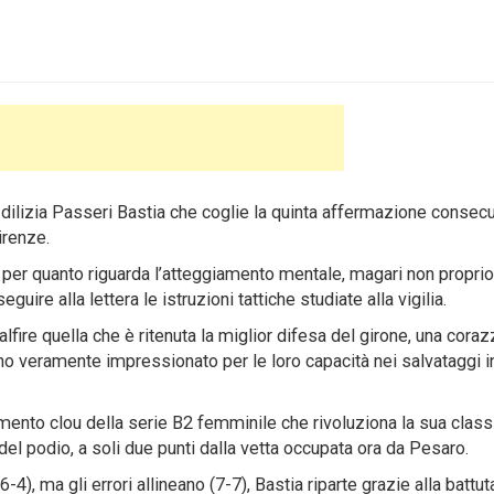
ilizia Passeri Bastia che coglie la quinta affermazione consecu
irenze.
per quanto riguarda l’atteggiamento mentale, magari non proprio
guire alla lettera le istruzioni tattiche studiate alla vigilia.
lfire quella che è ritenuta la miglior difesa del girone, una coraz
no veramente impressionato per le loro capacità nei salvataggi i
mento clou della serie B2 femminile che rivoluziona la sua classi
el podio, a soli due punti dalla vetta occupata ora da Pesaro.
4), ma gli errori allineano (7-7), Bastia riparte grazie alla battut