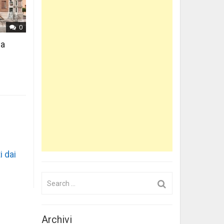
0
 a
i dai
Search
for:
Archivi