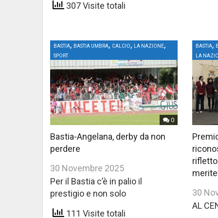
307 Visite totali
,
,
,
,
,
BASTIA
BASTIA UMBRA
CALCIO
LA NAZIONE
BASTIA
SPORT
LA NAZI
0
Bastia-Angelana, derby da non
Premio
perdere
riconos
riflett
30 Novembre 2025
merite
Per il Bastia c’è in palio il
30 No
prestigio e non solo
AL CE
111 Visite totali