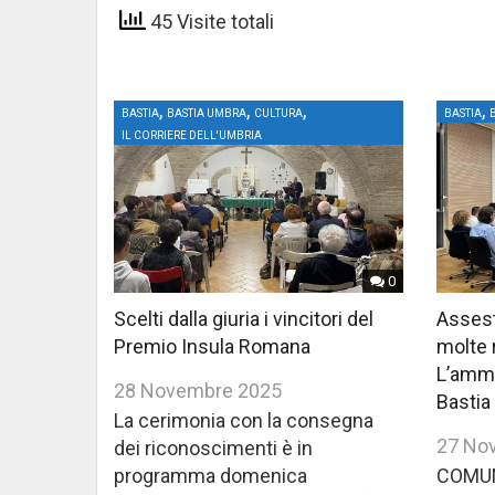
45 Visite totali
,
,
,
,
BASTIA
BASTIA UMBRA
CULTURA
BASTIA
IL CORRIERE DELL'UMBRIA
0
Scelti dalla giuria i vincitori del
Assest
Premio Insula Romana
molte r
L’ammi
28 Novembre 2025
Bastia
La cerimonia con la consegna
27 No
dei riconoscimenti è in
programma domenica
COMUN