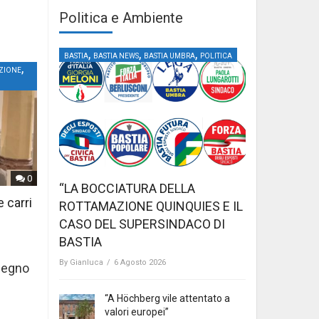
Politica e Ambiente
,
,
,
BASTIA
BASTIA NEWS
BASTIA UMBRA
POLITICA
,
ZIONE
0
“LA BOCCIATURA DELLA
e carri
ROTTAMAZIONE QUINQUIES E IL
CASO DEL SUPERSINDACO DI
BASTIA
By
Gianluca
/
6 Agosto 2026
 segno
“A Höchberg vile attentato a
valori europei”