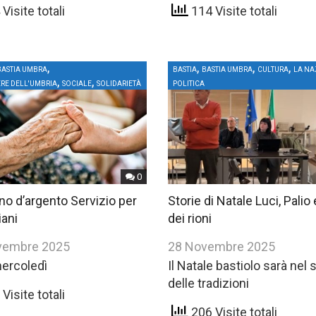
Visite totali
114 Visite totali
,
,
,
,
BASTIA UMBRA
BASTIA
BASTIA UMBRA
CULTURA
LA NA
,
,
ERE DELL'UMBRIA
SOCIALE
SOLIDARIETÀ
POLITICA
0
no d’argento Servizio per
Storie di Natale Luci, Palio 
iani
dei rioni
vembre 2025
28 Novembre 2025
ercoledì
Il Natale bastiolo sarà nel
delle tradizioni
Visite totali
206 Visite totali