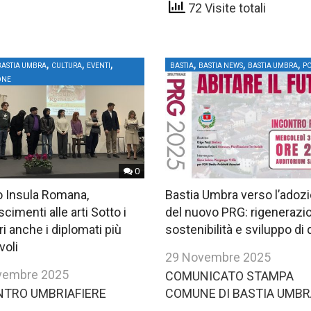
72 Visite totali
,
,
,
,
,
,
BASTIA UMBRA
CULTURA
EVENTI
BASTIA
BASTIA NEWS
BASTIA UMBRA
PO
ONE
0
 Insula Romana,
Bastia Umbra verso l’adoz
cimenti alle arti Sotto i
del nuovo PRG: rigenerazi
ori anche i diplomati più
sostenibilità e sviluppo di 
voli
29 Novembre 2025
vembre 2025
COMUNICATO STAMPA
NTRO UMBRIAFIERE
COMUNE DI BASTIA UMB