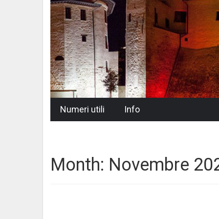
Skip
Numeri utili
Info
to
content
Month:
Novembre 20