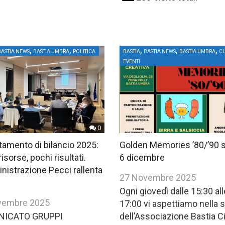
,
,
,
,
,
BASTIA NEWS
BASTIA UMBRA
POLITICA
BASTIA
BASTIA NEWS
BASTIA UMBRA
C
EVENTI
0
amento di bilancio 2025:
Golden Memories ’80/’90 
isorse, pochi risultati.
6 dicembre
nistrazione Pecci rallenta
27 Novembre 2025
Ogni giovedì dalle 15:30 all
vembre 2025
17:00 vi aspettiamo nella 
ICATO GRUPPI
dell’Associazione Bastia Ci