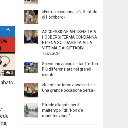
«Ferma condanna all’attentato
di Höchberg»
,
ULTURA
AGGRESSIONE ANTISEMITA A
HÖCBERG: FERMA CONDANNA
E PIENA SOLIDARIETÀ ALLA
VITTIMA E AI CITTADINI
TEDESCHI
Scendono ancora le tariffe Tari
Più differenziata nei grandi
0
eventi
sabato
«Niente rottamazione cartelle
Una grande occasione persa»
Strade allagate per il
e
maltempo FdI: “Non c’è
sede
manutenzione”
ttà,