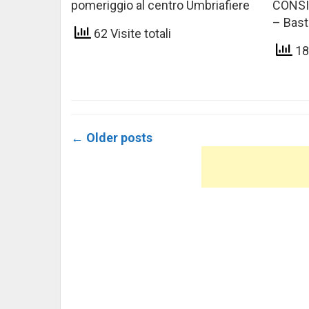
pomeriggio al centro Umbriafiere
CONSI
– Bast
62 Visite totali
182
Posts
←
Older posts
navigation