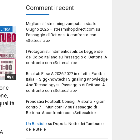
Commenti recenti
Migliori siti streaming zampata a sbafo
Giugno 2026 – streamshopdirect.com
su
LITICA
Passaggio di Bettona: A confronto con
«Settecalcio»
I Protagonisti Indimenticabili: Le Leggende
del Colpo Italiano
su
Passaggio di Bettona: A
confronto con «Settecalcio»
Risultati Fase A 2026 2027 in diretta, Football
0
Italia – Siggknowtech | Signalling Knowledge
And Technology
su
Passaggio di Bettona: A
ione
confronto con «Settecalcio»
one,
Pronostici Football: Consigli A sbafo 7 giorni
qualità
contro 7 – Municorn IV
su
Passaggio di
Bettona: A confronto con «Settecalcio»
Un Bastiolo
su
Dopo la Notte dei Tamburi e
delle Stelle
RA