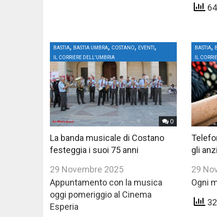
64 
,
,
,
,
,
BASTIA
BASTIA UMBRA
COSTANO
EVENTI
BASTIA
IL CORRIERE DELL'UMBRIA
IL CORRI
0
La banda musicale di Costano
Telefo
festeggia i suoi 75 anni
gli anz
29 Novembre 2025
29 No
Appuntamento con la musica
Ogni m
oggi pomeriggio al Cinema
32 
Esperia