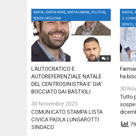
,
,
,
,
,
BASTIA
BASTIA NEWS
BASTIA UMBRA
POLITICA
BASTIA
SENZA CATEGORIA
IL CORRI
,
SERVIZI
0
L’AUTOCRATICO E
Farmac
AUTOREFERENZIALE NATALE
ha bis
DEL CENTROSINISTRA E’ GIA’
30 No
BOCCIATO DAI BASTIOLI
Tutto 
30 Novembre 2025
sospes
COMUNICATO STAMPA LISTA
dicem
CIVICA PAOLA LUNGAROTTI
79 
SINDACO