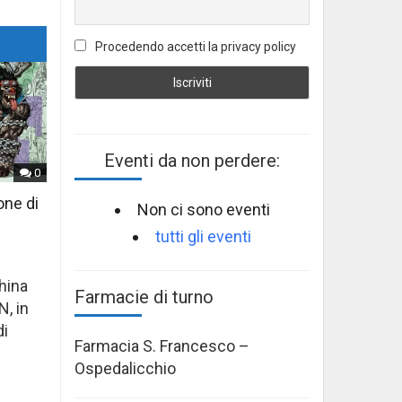
Procedendo accetti la privacy policy
Eventi da non perdere:
0
one di
Non ci sono eventi
tutti gli eventi
hina
Farmacie di turno
N, in
di
Farmacia S. Francesco –
Ospedalicchio