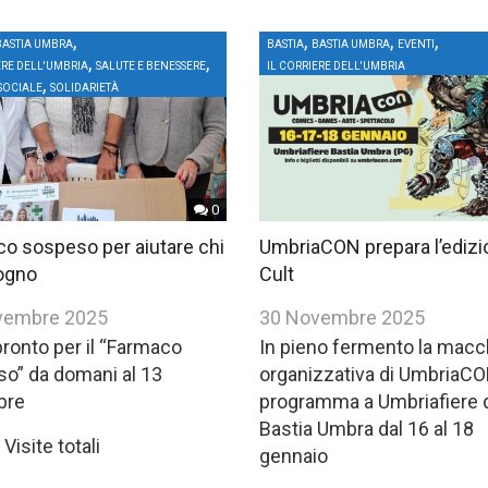
,
,
,
,
BASTIA UMBRA
BASTIA
BASTIA UMBRA
EVENTI
,
,
ERE DELL'UMBRIA
SALUTE E BENESSERE
IL CORRIERE DELL'UMBRIA
,
SOCIALE
SOLIDARIETÀ
0
o sospeso per aiutare chi
UmbriaCON prepara l’edizi
ogno
Cult
vembre 2025
30 Novembre 2025
pronto per il “Farmaco
In pieno fermento la macc
o” da domani al 13
organizzativa di UmbriaCO
bre
programma a Umbriafiere 
Bastia Umbra dal 16 al 18
Visite totali
gennaio