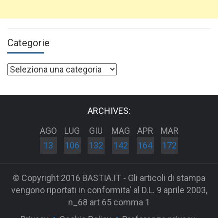
Categorie
Categorie
ARCHIVES:
AGO
LUG
GIU
MAG
APR
MAR
13
106
132
142
164
172
© Copyright 2016 BASTIA.IT - Gli articoli di stampa
vengono riportati in conformita' al D.L. 9 aprile 2003,
n_68 art 65 comma 1