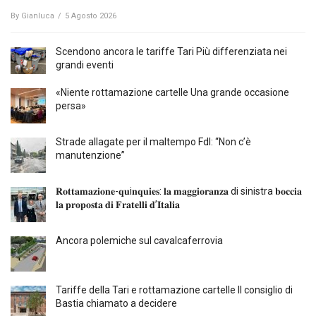
By
Gianluca
/
5 Agosto 2026
Scendono ancora le tariffe Tari Più differenziata nei
grandi eventi
«Niente rottamazione cartelle Una grande occasione
persa»
Strade allagate per il maltempo FdI: “Non c’è
manutenzione”
𝐑𝐨𝐭𝐭𝐚𝐦𝐚𝐳𝐢𝐨𝐧𝐞-𝐪𝐮i𝐧𝐪𝐮𝐢𝐞𝐬: 𝐥𝐚 𝐦𝐚𝐠𝐠𝐢𝐨𝐫𝐚𝐧𝐳𝐚 di sinistra 𝐛𝐨𝐜𝐜𝐢𝐚
𝐥𝐚 𝐩𝐫𝐨𝐩𝐨𝐬𝐭𝐚 𝐝𝐢 𝐅𝐫𝐚𝐭𝐞𝐥𝐥𝐢 𝐝’𝐈𝐭𝐚𝐥𝐢𝐚
Ancora polemiche sul cavalcaferrovia
Tariffe della Tari e rottamazione cartelle Il consiglio di
Bastia chiamato a decidere