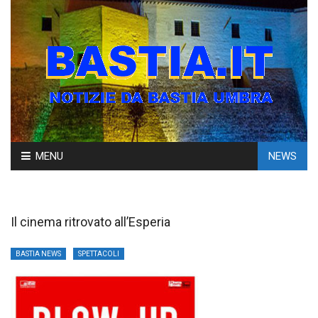
Skip
MENU
NEWS
to
content
Il cinema ritrovato all’Esperia
BASTIA NEWS
SPETTACOLI