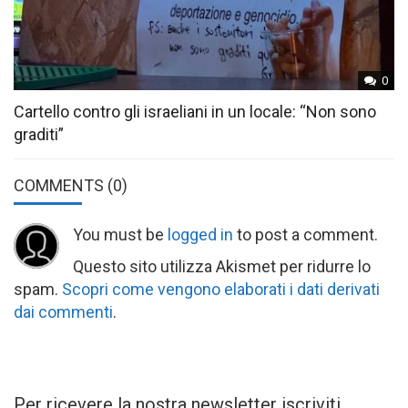
0
Cartello contro gli israeliani in un locale: “Non sono
graditi”
COMMENTS
(0)
You must be
logged in
to post a comment.
Questo sito utilizza Akismet per ridurre lo
spam.
Scopri come vengono elaborati i dati derivati
dai commenti
.
Per ricevere la nostra newsletter iscriviti