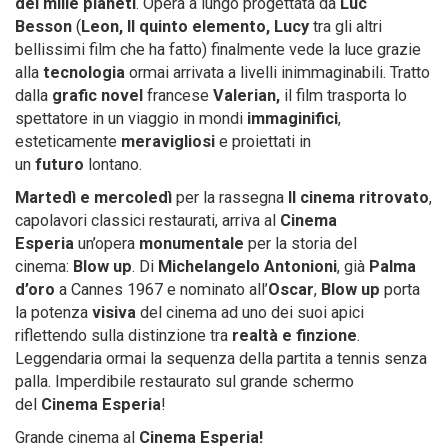
dei mille pianeti
. Opera a lungo progettata da
Luc
Besson
(
Leon, Il quinto elemento, Lucy
tra gli altri
bellissimi film che ha fatto) finalmente vede la luce grazie
alla
tecnologia
ormai arrivata a livelli inimmaginabili. Tratto
dalla
grafic novel
francese
Valerian,
il film trasporta lo
spettatore in un viaggio in mondi
immaginifici
,
esteticamente
meravigliosi
e proiettati in
un
futuro
lontano.
Martedì e mercoledì
per la rassegna
Il cinema ritrovato
,
capolavori classici restaurati, arriva al
Cinema
Esperia
un’opera
monumentale
per la storia del
cinema:
Blow up
. Di
Michelangelo Antonioni
, già
Palma
d’oro
a Cannes 1967 e nominato all’
Oscar
,
Blow up
porta
la potenza
visiva
del cinema ad uno dei suoi apici
riflettendo sulla distinzione tra
realtà e finzione
.
Leggendaria ormai la sequenza della partita a tennis senza
palla. Imperdibile restaurato sul grande schermo
del
Cinema Esperia
!
Grande cinema al
Cinema Esperia!