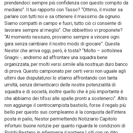
prendendoci sempre più confidenza con questo compito da
mediano”. Il tuo rapporto con Tasso? “Ottimo, il mister sa
parlare con tutti noi e sa ottenere il massimo da ognuno.
Siamo compatti in campo e fuori, tutto ciò ci consente di
lavorare sempre al meglio”. Che obbiettivo vi proponete?
“Al momento nessuno, proviamo sempre a vincere ogni
gara senza cambiare il nostro modo di giocare”. Questa
Nestor che arriva oggi, però, è tosta? “Molto – sottolinea
Gnagni -, andremo ad affrontare una squadra bene
organizzata, per molti versi simile alla nostra,un duro banco
di prova. Questo campionato per certi versi non uguale agli
ultimi due disputati,noi lo stiamo affrontando con tanta
umiltà, senza dimenticarci delle nostre potenzialità di
squadra e di società, inoltre quello che è più importante è
che abbiamo dei tifosi alle spalle pronti a sostenerci”. Altro
non aggiunge il centrocampista bastiolo, forse il regalo più
bello per questo suo compleanno è la conquista dell’intera
posta in palio, Nestor permettendo.Notiziario Capitolo
infortuni: buone notizie per quanto riguarda le condizioni di
Polchi.Restano in infermeria il portiere Lolli con un dito