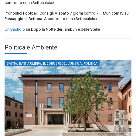
confronto con «Settecalcio»
Pronostici Football: Consigli A sbafo 7 giorni contro 7 – Municorn IV
su
Passaggio di Bettona: A confronto con «Settecalcio»
Un Bastiolo
su
Dopo la Notte dei Tamburi e delle Stelle
Politica e Ambiente
,
,
,
BASTIA
BASTIA UMBRA
IL CORRIERE DELL'UMBRIA
POLITICA