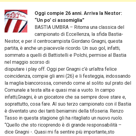
Oggi compie 26 anni. Arriva la Nestor:
“Un po’ ci assomiglia”
BASTIA UMBRA – Ritorna una classica del
campionato di Eccellenza, la sfida Bastia-
Nestor, e per il centrocampista Giordano Gnagni, questa
partita, è anche un piacevole ricordo
. Un suo gol, infatti,
sommato a quelli di Battistelli e Polchi, permise al Bastia
nel maggio scorso di
disputare i play off. Oggi per Gnagni c’è un’altra felice
coincidenza, compie gli anni (26) e li festeggia, indossando
la maglia biancorossa, correndo come al solito sul prato del
Comunale a testa alta e quasi mai a vuoto. In campo
infatti,Gnagni, è un giocatore che sa sempre dove stare e,
soprattutto, cosa fare. Al suo terzo campionato con il Bastia
è diventato uno dei tanti beniamini della tifoseria. Renzo
Tasso in questa stagione gli ha ritagliato un nuovo ruolo.
“Quello che sto ricoprendo è di grande responsabilità –
dice Gnagni -. Quasi mi fa sentire più importante,sto