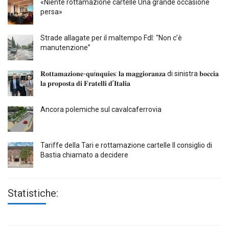
«Niente rottamazione cartelle Una grande occasione
persa»
Strade allagate per il maltempo FdI: “Non c’è
manutenzione”
𝐑𝐨𝐭𝐭𝐚𝐦𝐚𝐳𝐢𝐨𝐧𝐞-𝐪𝐮i𝐧𝐪𝐮𝐢𝐞𝐬: 𝐥𝐚 𝐦𝐚𝐠𝐠𝐢𝐨𝐫𝐚𝐧𝐳𝐚 di sinistra 𝐛𝐨𝐜𝐜𝐢𝐚
𝐥𝐚 𝐩𝐫𝐨𝐩𝐨𝐬𝐭𝐚 𝐝𝐢 𝐅𝐫𝐚𝐭𝐞𝐥𝐥𝐢 𝐝’𝐈𝐭𝐚𝐥𝐢𝐚
Ancora polemiche sul cavalcaferrovia
Tariffe della Tari e rottamazione cartelle Il consiglio di
Bastia chiamato a decidere
Statistiche: