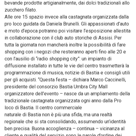
bevande prodotte artigianalmente, dai dolci tradizionali allo
zucchero filato.
Alle ore 15 spazio invece alla castagnata organizzata dalla
pro loco guidata da Daniela Brunelli. Gli appassionati d’auto
e moto d’epoca potranno poi visitare l’esposizione allestita
in collaborazione con il club auto storiche di Assisi. Per
tutta la giornata non mancherà inoltre la possibilità di fare
shopping con i negozi che resteranno aperti fino alle 20 e
con l’ausilio di “radio shopping city”: un impianto di
diffusione installato in tutte le vie del centro trasmetterà la
programmazione di musica, notizie di Bastia e consigli utili
per gli acquisti. “Questa festa – dichiara Marco Caccinelli,
presidente del consorzio Bastia Umbra City Mall
organizzatore dell’evento – nasce da un ampliamento della
tradizionale castagnata organizzata ogni anno dalla Pro
loco di Bastia. Il centro commerciale
naturale di Bastia non è più una sfida, ma una realtà
regionale che si sta consolidando, assumendo un’identità
ben precisa. Buona accoglienza – continua – vicinanza al
cliente e qualità del servizio sono le parole d’ordine dei