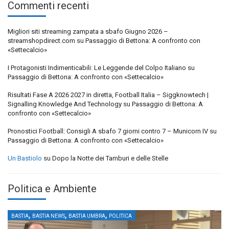
Commenti recenti
Migliori siti streaming zampata a sbafo Giugno 2026 –
streamshopdirect.com
su
Passaggio di Bettona: A confronto con
«Settecalcio»
I Protagonisti Indimenticabili: Le Leggende del Colpo Italiano
su
Passaggio di Bettona: A confronto con «Settecalcio»
Risultati Fase A 2026 2027 in diretta, Football Italia – Siggknowtech |
Signalling Knowledge And Technology
su
Passaggio di Bettona: A
confronto con «Settecalcio»
Pronostici Football: Consigli A sbafo 7 giorni contro 7 – Municorn IV
su
Passaggio di Bettona: A confronto con «Settecalcio»
Un Bastiolo
su
Dopo la Notte dei Tamburi e delle Stelle
Politica e Ambiente
,
,
,
BASTIA
BASTIA NEWS
BASTIA UMBRA
POLITICA