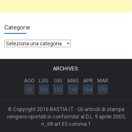
Categorie
Categorie
ARCHIVES:
AGO
LUG
GIU
MAG
APR
MAR
10
106
132
142
164
172
© Copyright 2016 BASTIA.IT - Gli articoli di stampa
vengono riportati in conformita' al D.L. 9 aprile 2003,
n_68 art 65 comma 1