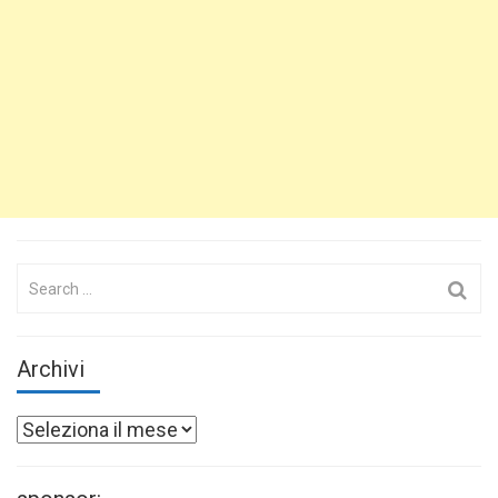
Search
for:
Archivi
Archivi