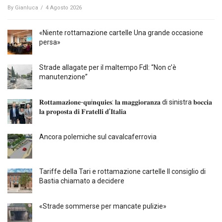
By
Gianluca
/
4 Agosto 2026
«Niente rottamazione cartelle Una grande occasione
persa»
Strade allagate per il maltempo FdI: “Non c’è
manutenzione”
𝐑𝐨𝐭𝐭𝐚𝐦𝐚𝐳𝐢𝐨𝐧𝐞-𝐪𝐮i𝐧𝐪𝐮𝐢𝐞𝐬: 𝐥𝐚 𝐦𝐚𝐠𝐠𝐢𝐨𝐫𝐚𝐧𝐳𝐚 di sinistra 𝐛𝐨𝐜𝐜𝐢𝐚
𝐥𝐚 𝐩𝐫𝐨𝐩𝐨𝐬𝐭𝐚 𝐝𝐢 𝐅𝐫𝐚𝐭𝐞𝐥𝐥𝐢 𝐝’𝐈𝐭𝐚𝐥𝐢𝐚
Ancora polemiche sul cavalcaferrovia
Tariffe della Tari e rottamazione cartelle Il consiglio di
Bastia chiamato a decidere
«Strade sommerse per mancate pulizie»