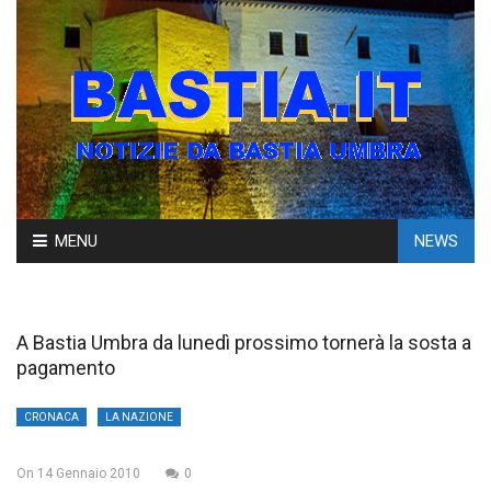
Skip
MENU
NEWS
to
content
A Bastia Umbra da lunedì prossimo tornerà la sosta a
pagamento
CRONACA
LA NAZIONE
On
14 Gennaio 2010
0