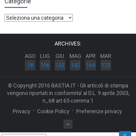
Categorie
Categorie
ARCHIVES:
AGO
LUG
GIU
MAG
APR
MAR
18
106
132
142
164
172
© Copyright 2016 BASTIA.IT - Gli articoli di stampa
vengono riportati in conformita' al D.L. 9 aprile 2003,
n_68 art 65 comma 1
Privacy
Cookie Policy
Preferenze privacy