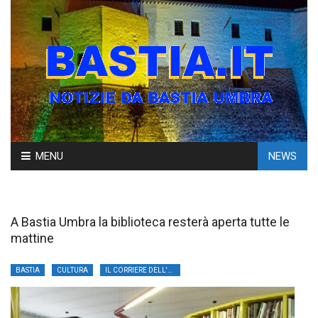
Skip
MENU
NEWS
to
content
A Bastia Umbra la biblioteca resterà aperta tutte le
mattine
BASTIA
CULTURA
IL CORRIERE DELL'UMBRIA